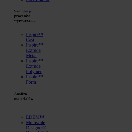
Symulacje
procesów
wytwarzania
Inspire™
Cast
Inspire™
Extrude
Metal
Inspire™
Extrude
Polymer
Inspire™
Form
Analiza
materiałów
EDEM™
Multiscale
Designer®