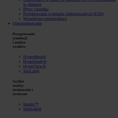
w chmurze
Płyny i termika
Projektowanie systemów elektronicznych (ESD)
Wzornictwo przemysłowe
Oprogramowanie
Przygotowanie
symulacji
i analiza
wyników
HyperMesh®
HyperStudy®
HyperView®
SimLab®
Szybkie
analizy
strukturalne i
termiczne
Inspire™
SimSolid®