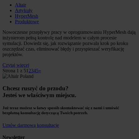
Altair
Artykuły
HyperMesh
Produktowe
Nowoczesne przepływy pracy w oprogramowaniu HyperMesh dają
inżynierom pełną kontrolę nad modelem w całym procesie
symulacji. Dowiedz się, jak rozwiązanie pozwala krok po kroku
oszczędzać czas, eliminować błędy i przyspieszać weryfikację
projektów.
Czytaj więcej
Strona 1 z 5
1
2
3
4
5
»
Chcesz ruszyć do przodu?
Jesteś we właściwym miejscu.
Już teraz możesz w łatwy sposób skontaktować się z nami i umówić
bezpłatną konsultację dotyczącą Twoich potrzeb.
Umów darmową konsultację
Newsletter