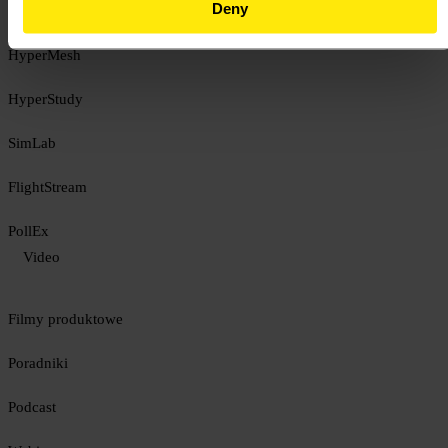
Deny
PSIM
HyperMesh
HyperStudy
SimLab
FlightStream
PollEx
Video
Filmy produktowe
Poradniki
Podcast