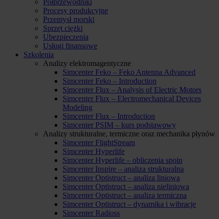
Półprzewodniki
Procesy produkcyjne
Przemysł morski
Sprzęt ciężki
Ubezpieczenia
Usługi finansowe
Szkolenia
Analizy elektromagentyczne
Simcenter Feko – Feko Antenna Advanced
Simcenter Feko – Introduction
Simcenter Flux – Analysis of Electric Motors
Simcenter Flux – Electromechanical Devices
Modeling
Simcenter Flux – Introduction
Simcenter PSIM – kurs podstawowy
Analizy strukturalne, termiczne oraz mechanika płynów
Simcenter FlightStream
Simcenter Hyperlife
Simcenter Hyperlife – obliczenia spoin
Simcenter Inspire – analiza strukturalna
Simcenter Optistruct – analiza liniowa
Simcenter Optistruct – analiza nieliniowa
Simcenter Optistruct – analiza termiczna
Simcenter Optistruct – dynamika i wibracje
Simcenter Radioss