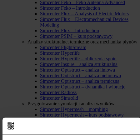
Simcenter Feko – Feko Antenna Advanced
Simcenter Feko – Introduction
Simcenter Flux – Analysis of Electric Motors
Simcenter Flux – Electromechanical Devices
Modeling
Simcenter Flux – Introduction
Simcenter PSIM – kurs podstawowy
Analizy strukturalne, termiczne oraz mechanika płynów
Simcenter FlightStream
Simcenter Hyperlife
Simcenter Hyperlife – obliczenia spoin
Simcenter Inspire – analiza strukturalna
Simcenter Optistruct – analiza liniowa
Simcenter Optistruct – analiza nieliniowa
Simcenter Optistruct – analiza termiczna
Simcenter Optistruct – dynamika i wibracje
Simcenter Radioss
Simcenter Simsolid
Przygotowanie symulacji i analiza wyników
Simcenter Hypermesh – morphing
Simcenter Hypermesh – kurs podstawowy
Simcenter Hypermesh – Kurs zaawansowany
Simcenter Hyperview i Hypergraph
Konkurs
Strefa Wiedzy