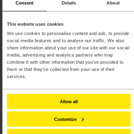
Consent
Details
About
Oferta edukacyjna
Webinary
Centrum Wsparcia Technicznego
Kontakt
This website uses cookies
Altair Partner Poland
-
Strefa wiedzy
-
Artykuły
-
Produktowe
We use cookies to personalise content and ads, to provide
social media features and to analyse our traffic. We also
Kategorie materiałów
share information about your use of our site with our social
Altair
media, advertising and analytics partners who may
combine it with other information that you’ve provided to
them or that they’ve collected from your use of their
FEKO
services.
Simsolid
EDEM
Allow all
Inspire
Customize
HyperWorks