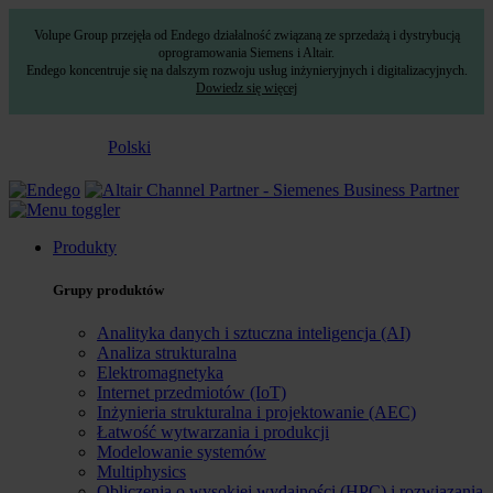
Volupe Group przejęła od Endego działalność związaną ze sprzedażą i dystrybucją
oprogramowania Siemens i Altair.
Endego koncentruje się na dalszym rozwoju usług inżynieryjnych i digitalizacyjnych.
Dowiedz się więcej
Polski
Produkty
Grupy produktów
Analityka danych i sztuczna inteligencja (AI)
Analiza strukturalna
Elektromagnetyka
Internet przedmiotów (IoT)
Inżynieria strukturalna i projektowanie (AEC)
Łatwość wytwarzania i produkcji
Modelowanie systemów
Multiphysics
Obliczenia o wysokiej wydajności (HPC) i rozwiązania