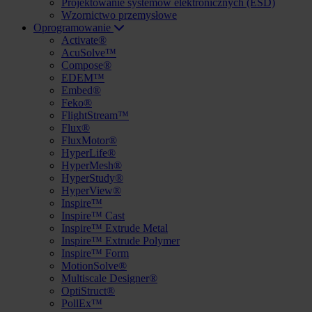
Projektowanie systemów elektronicznych (ESD)
Wzornictwo przemysłowe
Oprogramowanie
Activate®
AcuSolve™
Compose®
EDEM™
Embed®
Feko®
FlightStream™
Flux®
FluxMotor®
HyperLife®
HyperMesh®
HyperStudy®
HyperView®
Inspire™
Inspire™ Cast
Inspire™ Extrude Metal
Inspire™ Extrude Polymer
Inspire™ Form
MotionSolve®
Multiscale Designer®
OptiStruct®
PollEx™