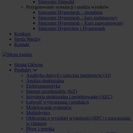
Simcenter Simsolid
Przygotowanie symulacji i analiza wyników
Simcenter Hypermesh – morphing
Simcenter Hypermesh – kurs podstawowy
Simcenter Hypermesh – Kurs zaawansowany
Simcenter Hyperview i Hypergraph
Konkurs
Strefa Wiedzy
Kontakt
Strona Główna
Produkty
Analityka danych i sztuczna inteligencja (AI)
Analiza strukturalna
Elektromagnetyka
Internet przedmiotów (IoT)
Inżynieria strukturalna i projektowanie (AEC)
Łatwość wytwarzania i produkcji
Modelowanie systemów
Multiphysics
Obliczenia o wysokiej wydajności (HPC) i rozwiązania
w chmurze
Płyny i termika