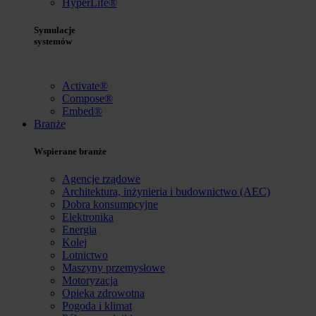
HyperLife®
Symulacje
systemów
Activate®
Compose®
Embed®
Branże
Wspierane branże
Agencje rządowe
Architektura, inżynieria i budownictwo (AEC)
Dobra konsumpcyjne
Elektronika
Energia
Kolej
Lotnictwo
Maszyny przemysłowe
Motoryzacja
Opieka zdrowotna
Pogoda i klimat