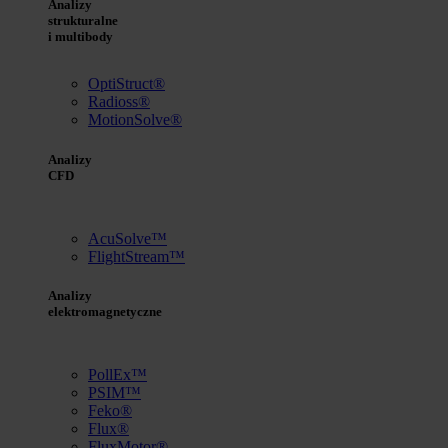
Analizy
strukturalne
i multibody
OptiStruct®
Radioss®
MotionSolve®
Analizy
CFD
AcuSolve™
FlightStream™
Analizy
elektromagnetyczne
PollEx™
PSIM™
Feko®
Flux®
FluxMotor®