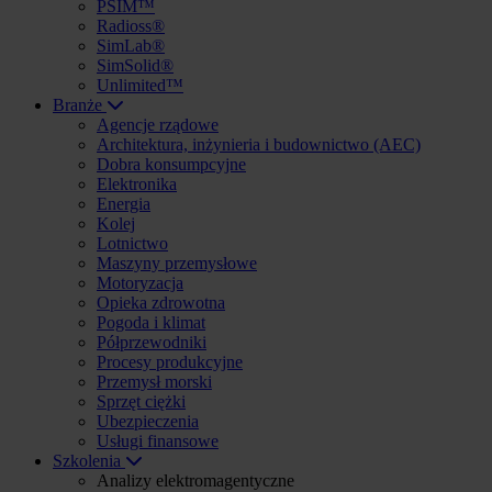
PSIM™
Radioss®
SimLab®
SimSolid®
Unlimited™
Branże
Agencje rządowe
Architektura, inżynieria i budownictwo (AEC)
Dobra konsumpcyjne
Elektronika
Energia
Kolej
Lotnictwo
Maszyny przemysłowe
Motoryzacja
Opieka zdrowotna
Pogoda i klimat
Półprzewodniki
Procesy produkcyjne
Przemysł morski
Sprzęt ciężki
Ubezpieczenia
Usługi finansowe
Szkolenia
Analizy elektromagentyczne