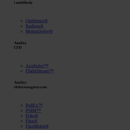
i multibody
OptiStruct®
Radioss®
MotionSolve®
Analizy
CFD
AcuSolve™
FlightStream™
Analizy
elektromagnetyczne
PollEx™
PSIM™
Feko®
Flux®
FluxMotor®