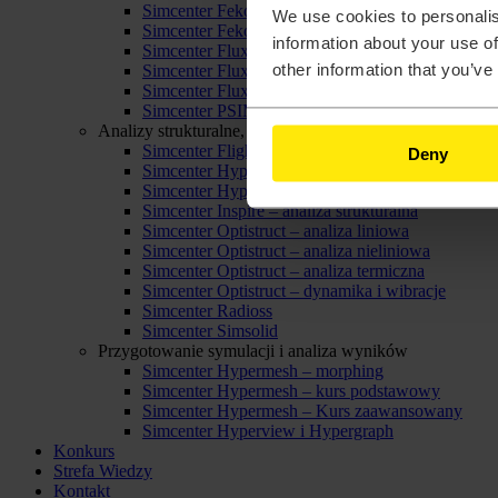
Simcenter Feko – Feko Antenna Advanced
We use cookies to personalis
Simcenter Feko – Introduction
information about your use of
Simcenter Flux – Analysis of Electric Motors
other information that you’ve
Simcenter Flux – Electromechanical Devices Mod
Simcenter Flux – Introduction
Simcenter PSIM – kurs podstawowy
Analizy strukturalne, termiczne oraz mechanika płynów
Simcenter FlightStream
Deny
Simcenter Hyperlife
Simcenter Hyperlife – obliczenia spoin
Simcenter Inspire – analiza strukturalna
Simcenter Optistruct – analiza liniowa
Simcenter Optistruct – analiza nieliniowa
Simcenter Optistruct – analiza termiczna
Simcenter Optistruct – dynamika i wibracje
Simcenter Radioss
Simcenter Simsolid
Przygotowanie symulacji i analiza wyników
Simcenter Hypermesh – morphing
Simcenter Hypermesh – kurs podstawowy
Simcenter Hypermesh – Kurs zaawansowany
Simcenter Hyperview i Hypergraph
Konkurs
Strefa Wiedzy
Kontakt