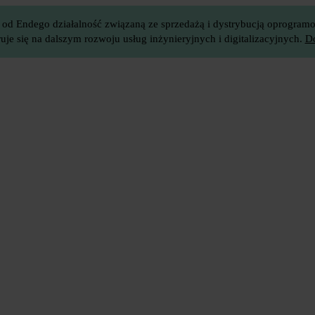
 od Endego działalność związaną ze sprzedażą i dystrybucją oprogramow
je się na dalszym rozwoju usług inżynieryjnych i digitalizacyjnych.
Do