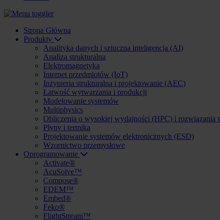
Strona Główna
Produkty
Analityka danych i sztuczna inteligencja (AI)
Analiza strukturalna
Elektromagnetyka
Internet przedmiotów (IoT)
Inżynieria strukturalna i projektowanie (AEC)
Łatwość wytwarzania i produkcji
Modelowanie systemów
Multiphysics
Obliczenia o wysokiej wydajności (HPC) i rozwiązania
Płyny i termika
Projektowanie systemów elektronicznych (ESD)
Wzornictwo przemysłowe
Oprogramowanie
Activate®
AcuSolve™
Compose®
EDEM™
Embed®
Feko®
FlightStream™