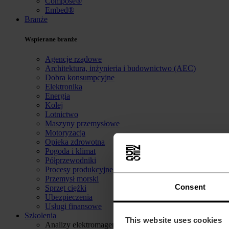
Compose®
Embed®
Branże
Wspierane branże
Agencje rządowe
Architektura, inżynieria i budownictwo (AEC)
Dobra konsumpcyjne
Elektronika
Energia
Kolej
Lotnictwo
Maszyny przemysłowe
Motoryzacja
Opieka zdrowotna
Pogoda i klimat
Półprzewodniki
Procesy produkcyjne
Przemysł morski
Consent
Sprzęt ciężki
Ubezpieczenia
Usługi finansowe
Szkolenia
This website uses cookies
Analizy elektromagentyczne