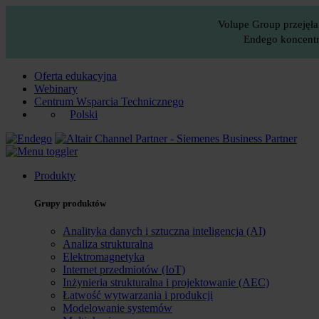
Volupe Group przejęła
Endego koncentru
Oferta edukacyjna
Webinary
Centrum Wsparcia Technicznego
Polski
Produkty
Grupy produktów
Analityka danych i sztuczna inteligencja (AI)
Analiza strukturalna
Elektromagnetyka
Internet przedmiotów (IoT)
Inżynieria strukturalna i projektowanie (AEC)
Łatwość wytwarzania i produkcji
Modelowanie systemów