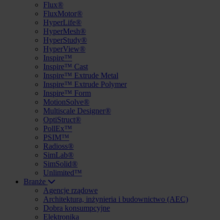
Flux®
FluxMotor®
HyperLife®
HyperMesh®
HyperStudy®
HyperView®
Inspire™
Inspire™ Cast
Inspire™ Extrude Metal
Inspire™ Extrude Polymer
Inspire™ Form
MotionSolve®
Multiscale Designer®
OptiStruct®
PollEx™
PSIM™
Radioss®
SimLab®
SimSolid®
Unlimited™
Branże
Agencje rządowe
Architektura, inżynieria i budownictwo (AEC)
Dobra konsumpcyjne
Elektronika