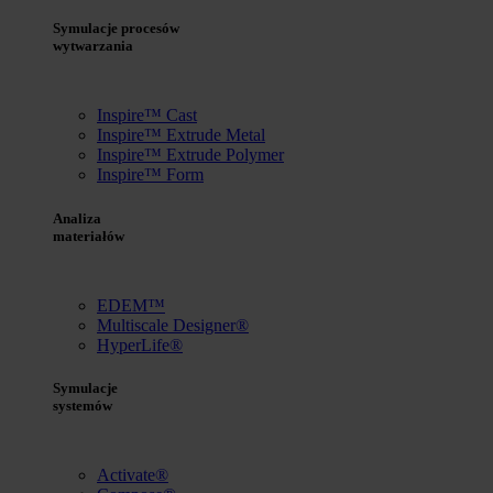
Symulacje procesów
wytwarzania
Inspire™ Cast
Inspire™ Extrude Metal
Inspire™ Extrude Polymer
Inspire™ Form
Analiza
materiałów
EDEM™
Multiscale Designer®
HyperLife®
Symulacje
systemów
Activate®