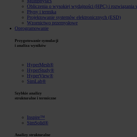
Multiphysics
Obliczenia o wysokiej wydajności (HPC) i rozwiązania
Płyny i termika
Projektowanie systemów elektronicznych (ESD)
Wzornictwo przemysłowe
Oprogramowanie
Przygotowanie symulacji
i analiza wyników
HyperMesh®
HyperStudy®
HyperView®
SimLab®
Szybkie analizy
strukturalne i termiczne
Inspire™
SimSolid®
Analizy strukturalne