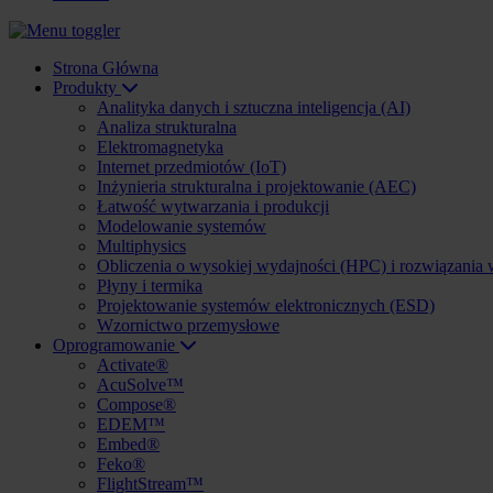
Strona Główna
Produkty
Analityka danych i sztuczna inteligencja (AI)
Analiza strukturalna
Elektromagnetyka
Internet przedmiotów (IoT)
Inżynieria strukturalna i projektowanie (AEC)
Łatwość wytwarzania i produkcji
Modelowanie systemów
Multiphysics
Obliczenia o wysokiej wydajności (HPC) i rozwiązania
Płyny i termika
Projektowanie systemów elektronicznych (ESD)
Wzornictwo przemysłowe
Oprogramowanie
Activate®
AcuSolve™
Compose®
EDEM™
Embed®
Feko®
FlightStream™