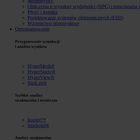
Multiphysics
Obliczenia o wysokiej wydajności (HPC) i rozwiązania
Płyny i termika
Projektowanie systemów elektronicznych (ESD)
Wzornictwo przemysłowe
Oprogramowanie
Przygotowanie symulacji
i analiza wyników
HyperMesh®
HyperStudy®
HyperView®
SimLab®
Szybkie analizy
strukturalne i termiczne
Inspire™
SimSolid®
Analizy strukturalne