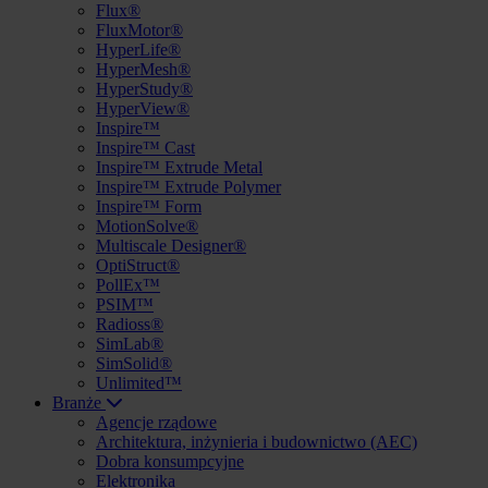
Flux®
FluxMotor®
HyperLife®
HyperMesh®
HyperStudy®
HyperView®
Inspire™
Inspire™ Cast
Inspire™ Extrude Metal
Inspire™ Extrude Polymer
Inspire™ Form
MotionSolve®
Multiscale Designer®
OptiStruct®
PollEx™
PSIM™
Radioss®
SimLab®
SimSolid®
Unlimited™
Branże
Agencje rządowe
Architektura, inżynieria i budownictwo (AEC)
Dobra konsumpcyjne
Elektronika