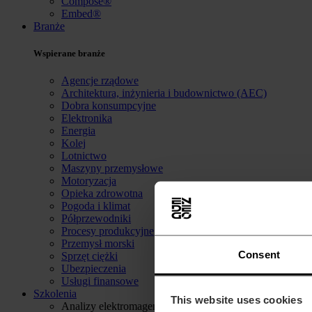
Compose®
Embed®
Branże
Wspierane branże
Agencje rządowe
Architektura, inżynieria i budownictwo (AEC)
Dobra konsumpcyjne
Elektronika
Energia
Kolej
Lotnictwo
Maszyny przemysłowe
Motoryzacja
Opieka zdrowotna
Pogoda i klimat
Półprzewodniki
Procesy produkcyjne
Przemysł morski
Consent
Sprzęt ciężki
Ubezpieczenia
Usługi finansowe
Szkolenia
This website uses cookies
Analizy elektromagentyczne