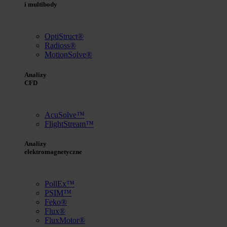
i multibody
OptiStruct®
Radioss®
MotionSolve®
Analizy
CFD
AcuSolve™
FlightStream™
Analizy
elektromagnetyczne
PollEx™
PSIM™
Feko®
Flux®
FluxMotor®