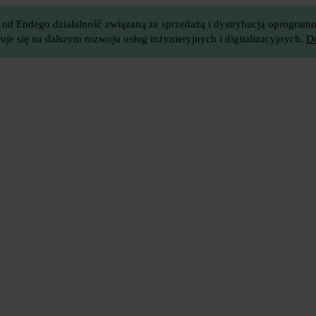
 od Endego działalność związaną ze sprzedażą i dystrybucją oprogramow
je się na dalszym rozwoju usług inżynieryjnych i digitalizacyjnych.
Do