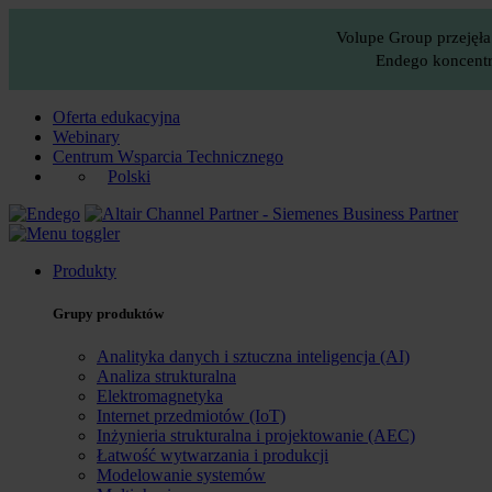
Volupe Group przejęła
Endego koncentru
Oferta edukacyjna
Webinary
Centrum Wsparcia Technicznego
Polski
Produkty
Grupy produktów
Analityka danych i sztuczna inteligencja (AI)
Analiza strukturalna
Elektromagnetyka
Internet przedmiotów (IoT)
Inżynieria strukturalna i projektowanie (AEC)
Łatwość wytwarzania i produkcji
Modelowanie systemów