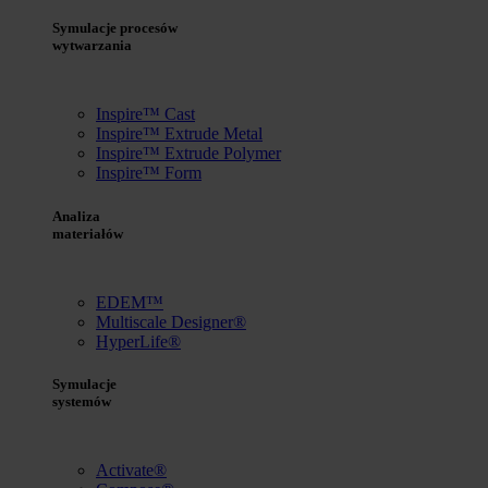
Symulacje procesów
wytwarzania
Inspire™ Cast
Inspire™ Extrude Metal
Inspire™ Extrude Polymer
Inspire™ Form
Analiza
materiałów
EDEM™
Multiscale Designer®
HyperLife®
Symulacje
systemów
Activate®