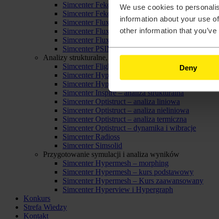
Simcenter Feko – Feko Antenna Advanced
We use cookies to personalis
Simcenter Feko – Introduction
information about your use of
Simcenter Flux – Analysis of Electric Motors
other information that you’ve
Simcenter Flux – Electromechanical Devices Mod
Simcenter Flux – Introduction
Simcenter PSIM – kurs podstawowy
Analizy strukturalne, termiczne oraz mechanika płynów
Simcenter FlightStream
Deny
Simcenter Hyperlife
Simcenter Hyperlife – obliczenia spoin
Simcenter Inspire – analiza strukturalna
Simcenter Optistruct – analiza liniowa
Simcenter Optistruct – analiza nieliniowa
Simcenter Optistruct – analiza termiczna
Simcenter Optistruct – dynamika i wibracje
Simcenter Radioss
Simcenter Simsolid
Przygotowanie symulacji i analiza wyników
Simcenter Hypermesh – morphing
Simcenter Hypermesh – kurs podstawowy
Simcenter Hypermesh – Kurs zaawansowany
Simcenter Hyperview i Hypergraph
Konkurs
Strefa Wiedzy
Kontakt