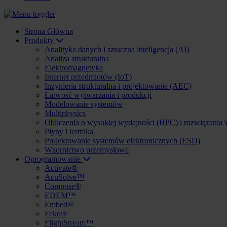
Strona Główna
Produkty
Analityka danych i sztuczna inteligencja (AI)
Analiza strukturalna
Elektromagnetyka
Internet przedmiotów (IoT)
Inżynieria strukturalna i projektowanie (AEC)
Łatwość wytwarzania i produkcji
Modelowanie systemów
Multiphysics
Obliczenia o wysokiej wydajności (HPC) i rozwiązania
Płyny i termika
Projektowanie systemów elektronicznych (ESD)
Wzornictwo przemysłowe
Oprogramowanie
Activate®
AcuSolve™
Compose®
EDEM™
Embed®
Feko®
FlightStream™