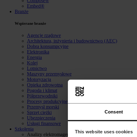
Compose®
Embed®
Branże
Wspierane branże
Agencje rządowe
Architektura, inżynieria i budownictwo (AEC)
Dobra konsumpcyjne
Elektronika
Energia
Kolej
Lotnictwo
Maszyny przemysłowe
Motoryzacja
Opieka zdrowotna
Pogoda i klimat
Półprzewodniki
Procesy produkcyjne
Przemysł morski
Consent
Sprzęt ciężki
Ubezpieczenia
Usługi finansowe
Szkolenia
This website uses cookies
Analizy elektromagentyczne