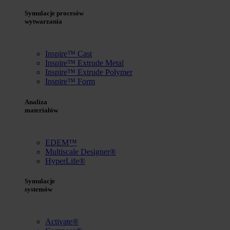
Symulacje procesów
wytwarzania
Inspire™ Cast
Inspire™ Extrude Metal
Inspire™ Extrude Polymer
Inspire™ Form
Analiza
materiałów
EDEM™
Multiscale Designer®
HyperLife®
Symulacje
systemów
Activate®