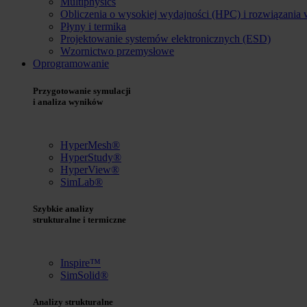
Multiphysics
Obliczenia o wysokiej wydajności (HPC) i rozwiązania
Płyny i termika
Projektowanie systemów elektronicznych (ESD)
Wzornictwo przemysłowe
Oprogramowanie
Przygotowanie symulacji
i analiza wyników
HyperMesh®
HyperStudy®
HyperView®
SimLab®
Szybkie analizy
strukturalne i termiczne
Inspire™
SimSolid®
Analizy strukturalne