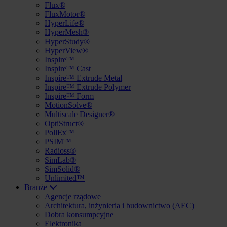
Flux®
FluxMotor®
HyperLife®
HyperMesh®
HyperStudy®
HyperView®
Inspire™
Inspire™ Cast
Inspire™ Extrude Metal
Inspire™ Extrude Polymer
Inspire™ Form
MotionSolve®
Multiscale Designer®
OptiStruct®
PollEx™
PSIM™
Radioss®
SimLab®
SimSolid®
Unlimited™
Branże
Agencje rządowe
Architektura, inżynieria i budownictwo (AEC)
Dobra konsumpcyjne
Elektronika