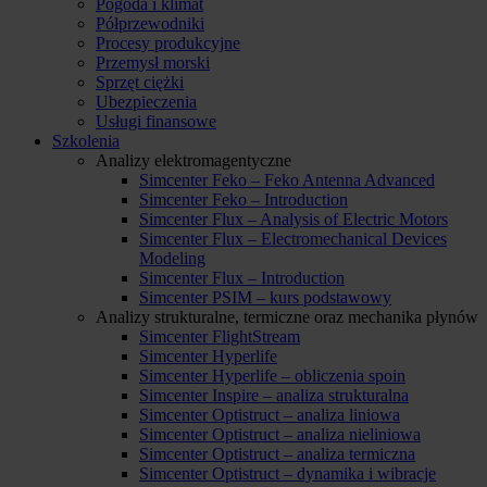
Pogoda i klimat
Półprzewodniki
Procesy produkcyjne
Przemysł morski
Sprzęt ciężki
Ubezpieczenia
Usługi finansowe
Szkolenia
Analizy elektromagentyczne
Simcenter Feko – Feko Antenna Advanced
Simcenter Feko – Introduction
Simcenter Flux – Analysis of Electric Motors
Simcenter Flux – Electromechanical Devices
Modeling
Simcenter Flux – Introduction
Simcenter PSIM – kurs podstawowy
Analizy strukturalne, termiczne oraz mechanika płynów
Simcenter FlightStream
Simcenter Hyperlife
Simcenter Hyperlife – obliczenia spoin
Simcenter Inspire – analiza strukturalna
Simcenter Optistruct – analiza liniowa
Simcenter Optistruct – analiza nieliniowa
Simcenter Optistruct – analiza termiczna
Simcenter Optistruct – dynamika i wibracje