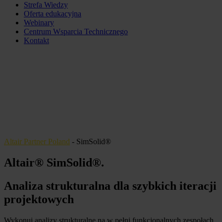
Strefa Wiedzy
Oferta edukacyjna
Webinary
Centrum Wsparcia Technicznego
Kontakt
Altair Partner Poland
-
SimSolid®
Altair® SimSolid®
.
Analiza strukturalna dla szybkich iteracji
projektowych
Wykonuj analizy strukturalne na w pełni funkcjonalnych zespołach