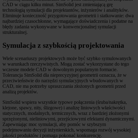
CAD w ciągu kilku minut. SimSolid jest zmieniającą grę
technologią symulacji dla projektantów, inżynierów i analityków.
Eliminuje konieczność przygotowania geometrii i siatkowanie: dwa
najbardziej czasochłonne, wymagające doświadczenia i podatne na
błędy zadania wykonywane w konwencjonalnej symulacji
strukturalnej.
Symulacja z szybkością projektowania
Wiele scenariuszy projektowych może być szybko symulowanych
w warunkach rzeczywistych. Mogą zostać wykorzystane do tego
wczesne modele CAD w dowolnym popularnym formacie.
Tolerancja SimSolid dla nieprecyzyjnej geometrii oznacza, że w
przeciwieństwie do narzędzi symulacyjnych wbudowanych w
CAD, nie ma potrzeby upraszczania złożonych geometrii przed
analizą projektów.
SimSolid wspiera wszystkie typowe połączenia (śruba/nakrętka,
klejone, spawy, nity, ślizgowe) i analizę liniowych właściwości
statycznych, modalnych, termicznych, wraz z bardziej złożonymi
sprzężonymi, nieliniowymi, przejściowymi efektami dynamicznymi.
Zapewniając moc symulacji, aby pomóc w szybszym
podejmowaniu decyzji inżynierskich, wspomaga rozwój wysokiej
jakości produktów i pomaga pokonać konkurencję.