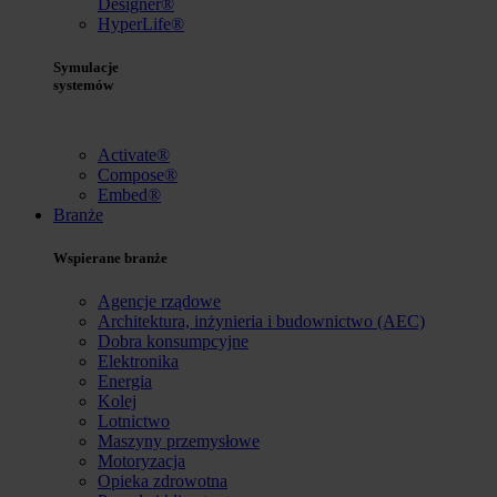
Designer®
HyperLife®
Symulacje
systemów
Activate®
Compose®
Embed®
Branże
Wspierane branże
Agencje rządowe
Architektura, inżynieria i budownictwo (AEC)
Dobra konsumpcyjne
Elektronika
Energia
Kolej
Lotnictwo
Maszyny przemysłowe
Motoryzacja
Opieka zdrowotna