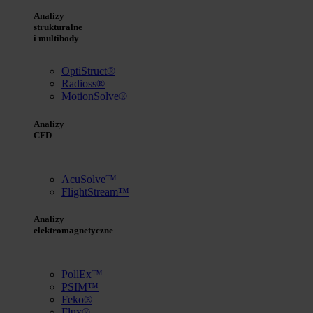
Analizy
strukturalne
i multibody
OptiStruct®
Radioss®
MotionSolve®
Analizy
CFD
AcuSolve™
FlightStream™
Analizy
elektromagnetyczne
PollEx™
PSIM™
Feko®
Flux®