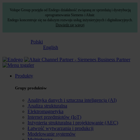
Volupe Group przejęła od Endego działalność związaną ze sprzedażą i dystrybucją
oprogramowania Siemens i Altair.
Endego koncentruje się na dalszym rozwoju usług inżynieryjnych i digitalizacyjnych.
Dowiedz się więcej
Polski
English
Produkty
Grupy produktów
Analityka danych i sztuczna inteligencja (AI)
Analiza strukturalna
Elektromagnetyka
Internet przedmiotów (IoT)
Inżynieria strukturalna i projektowanie (AEC)
Łatwość wytwarzania i produkcji
Modelowanie systemów
Multiphysics