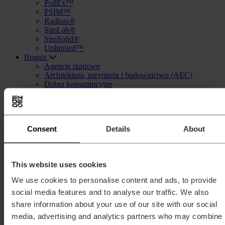
PollEx™
PSIM™
Radioss®
SimLab®
SimSolid®
Unlimited™
Branże
Agencje rządowe
Architektura, inżynieria i budownictwo (AEC)
Dobra konsumpcyjne
Elektronika
Energia
Kolej
Lotnictwo
Consent
Details
About
Maszyny przemysłowe
Motoryzacja
Opieka zdrowotna
Pogoda i klimat
This website uses cookies
Półprzewodniki
Procesy produkcyjne
We use cookies to personalise content and ads, to provide
Przemysł morski
social media features and to analyse our traffic. We also
Sprzęt ciężki
Ubezpieczenia
share information about your use of our site with our social
Usługi finansowe
media, advertising and analytics partners who may combine
Szkolenia