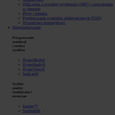
Obliczenia o wysokiej wydajności (HPC) i rozwiązania
w chmurze
Płyny i termika
Projektowanie systemów elektronicznych (ESD)
Wzornictwo przemysłowe
Oprogramowanie
Przygotowanie
symulacji
i analiza
wyników
HyperMesh®
HyperStudy®
HyperView®
SimLab®
Szybkie
analizy
strukturalne i
termiczne
Inspire™
SimSolid®