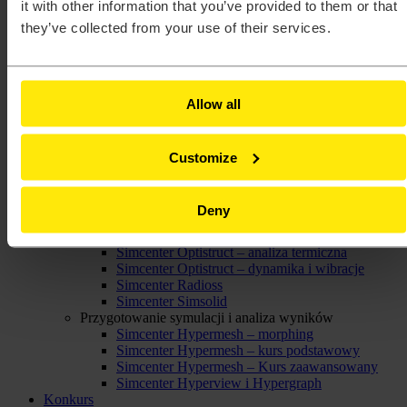
it with other information that you’ve provided to them or that
Analizy elektromagentyczne
Simcenter Feko – Feko Antenna Advanced
they’ve collected from your use of their services.
Simcenter Feko – Introduction
Simcenter Flux – Analysis of Electric Motors
Simcenter Flux – Electromechanical Devices
Modeling
Allow all
Simcenter Flux – Introduction
Simcenter PSIM – kurs podstawowy
Analizy strukturalne, termiczne oraz mechanika płynów
Simcenter FlightStream
Customize
Simcenter Hyperlife
Simcenter Hyperlife – obliczenia spoin
Simcenter Inspire – analiza strukturalna
Deny
Simcenter Optistruct – analiza liniowa
Simcenter Optistruct – analiza nieliniowa
Simcenter Optistruct – analiza termiczna
Simcenter Optistruct – dynamika i wibracje
Simcenter Radioss
Simcenter Simsolid
Przygotowanie symulacji i analiza wyników
Simcenter Hypermesh – morphing
Simcenter Hypermesh – kurs podstawowy
Simcenter Hypermesh – Kurs zaawansowany
Simcenter Hyperview i Hypergraph
Konkurs