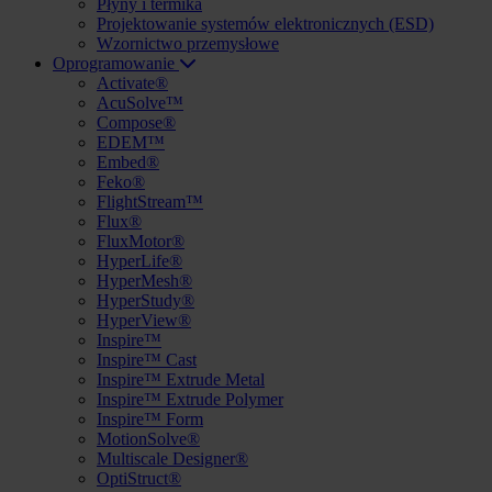
Płyny i termika
Projektowanie systemów elektronicznych (ESD)
Wzornictwo przemysłowe
Oprogramowanie
Activate®
AcuSolve™
Compose®
EDEM™
Embed®
Feko®
FlightStream™
Flux®
FluxMotor®
HyperLife®
HyperMesh®
HyperStudy®
HyperView®
Inspire™
Inspire™ Cast
Inspire™ Extrude Metal
Inspire™ Extrude Polymer
Inspire™ Form
MotionSolve®
Multiscale Designer®
OptiStruct®