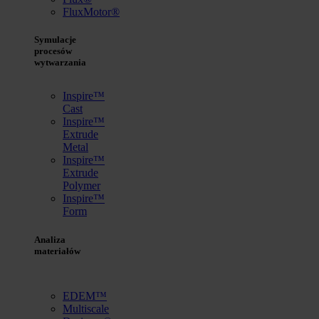
FluxMotor®
Symulacje
procesów
wytwarzania
Inspire™
Cast
Inspire™
Extrude
Metal
Inspire™
Extrude
Polymer
Inspire™
Form
Analiza
materiałów
EDEM™
Multiscale