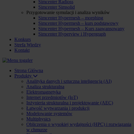
Simcenter Radioss
Simcenter Simsolid
Przygotowanie symulacji i analiza wyników
Simcenter Hypermesh – morphing
Simcenter Hypermesh – kurs podstawowy
Simcenter Hypermesh – Kurs zaawansowany
Simcenter Hyperview i Hypergraph
Konkurs
Strefa Wiedzy
Kontakt
Strona Główna
Produkty
Analityka danych i sztuczna inteligencja (AI)
Analiza strukturalna
Elektromagnetyka
Internet przedmiotów (IoT)
Inżynieria strukturalna i projektowanie (AEC)
Łatwość wytwarzania i produkcji
Modelowanie systemów
Multiphysics
Obliczenia o wysokiej wydajności (HPC) i rozwiązania
w chmurze