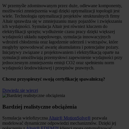
W przemyśle zdominowanym przez duże, odlewane komponenty,
możliwości zmniejszenia wagi dzięki optymalizacji topologii jest
wiele. Technologia optymalizacji projektów strukturalnych firmy
Altair sprawdza się w zmniejszaniu masy pojazdów i zwiększaniu
ich wydajności. Symulacja Altair jest również kluczem do
elektryfikacji sprzętu; wydłużenie czasu pracy dzięki większej
wydajności układu napędowego, symulacja innowacyjnych
wdrożeń chłodzenia oraz łagodzenie uderzeń i wstrząsów, które
mogłyby spowodować awarię akumulatora i potencjalne pożary.
Inicjatywy związane z projektowaniem i elektryfikacją oparte na
symulacji umożliwiają przemysłowi zapewnienie wydajności przy
jednoczesnym zmniejszeniu emisji CO2 oraz spełnieniu norm
wydajności środowiskowej i przepisów prawnych.
Chcesz przyspieszyć swoją certyfikację spawalniczą?
Dowiedz się więcej
Bardziej realistyczne obciążenia
Symulacja wielofizyczna
Altair® MotionSolve®
pozwala
modelować dynamiczne odpowiedzi mechanizmów. Dzięki jej
połączeniu z
Altair® EDEM™
klienci mogą optymalizować