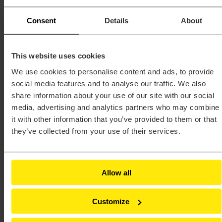
Analizy elektromagentyczne
Simcenter Feko – Feko Antenna Advanced
Consent
Details
About
Simcenter Feko – Introduction
Simcenter Flux – Analysis of Electric Motors
Simcenter Flux – Electromechanical Devices
Modeling
This website uses cookies
Simcenter Flux – Introduction
Simcenter PSIM – kurs podstawowy
We use cookies to personalise content and ads, to provide
Analizy strukturalne, termiczne oraz mechanika płynów
social media features and to analyse our traffic. We also
Simcenter FlightStream
Simcenter Hyperlife
share information about your use of our site with our social
Simcenter Hyperlife – obliczenia spoin
media, advertising and analytics partners who may combine
Simcenter Inspire – analiza strukturalna
it with other information that you’ve provided to them or that
Simcenter Optistruct – analiza liniowa
Simcenter Optistruct – analiza nieliniowa
they’ve collected from your use of their services.
Simcenter Optistruct – analiza termiczna
Simcenter Optistruct – dynamika i wibracje
Simcenter Radioss
Simcenter Simsolid
Allow all
Przygotowanie symulacji i analiza wyników
Simcenter Hypermesh – morphing
Simcenter Hypermesh – kurs podstawowy
Simcenter Hypermesh – Kurs zaawansowany
Customize
Simcenter Hyperview i Hypergraph
Konkurs