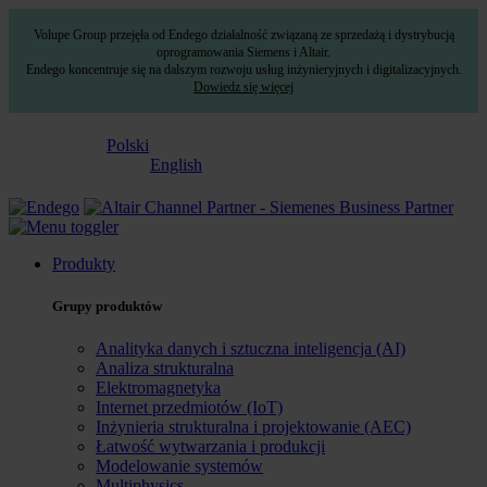
Volupe Group przejęła od Endego działalność związaną ze sprzedażą i dystrybucją
oprogramowania Siemens i Altair.
Endego koncentruje się na dalszym rozwoju usług inżynieryjnych i digitalizacyjnych.
Dowiedz się więcej
Polski
English
Produkty
Grupy produktów
Analityka danych i sztuczna inteligencja (AI)
Analiza strukturalna
Elektromagnetyka
Internet przedmiotów (IoT)
Inżynieria strukturalna i projektowanie (AEC)
Łatwość wytwarzania i produkcji
Modelowanie systemów
Multiphysics