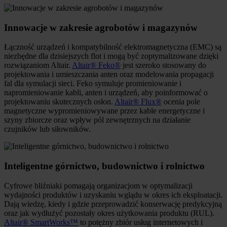
Innowacje w zakresie agrobotów i magazynów
Łączność urządzeń i kompatybilność elektromagnetyczna (EMC) są
niezbędne dla dzisiejszych flot i mogą być zoptymalizowane dzięki
rozwiązaniom Altair.
Altair® Feko®
jest szeroko stosowany do
projektowania i umieszczania anten oraz modelowania propagacji
fal dla symulacji sieci. Feko symuluje promieniowanie i
napromieniowanie kabli, anten i urządzeń, aby poinformować o
projektowaniu skutecznych osłon.
Altair® Flux®
ocenia pole
magnetyczne wypromieniowywane przez kable energetyczne i
szyny zbiorcze oraz wpływ pól zewnętrznych na działanie
czujników lub siłowników.
Inteligentne górnictwo, budownictwo i rolnictwo
Cyfrowe bliźniaki pomagają organizacjom w optymalizacji
wydajności produktów i uzyskaniu wglądu w okres ich eksploatacji.
Dają wiedzę, kiedy i gdzie przeprowadzić konserwację predykcyjną
oraz jak wydłużyć pozostały okres użytkowania produktu (RUL).
Altair® SmartWorks™
to potężny zbiór usług internetowych i