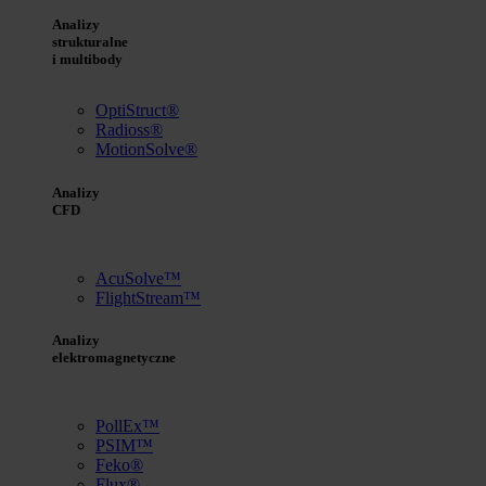
Analizy
strukturalne
i multibody
OptiStruct®
Radioss®
MotionSolve®
Analizy
CFD
AcuSolve™
FlightStream™
Analizy
elektromagnetyczne
PollEx™
PSIM™
Feko®
Flux®