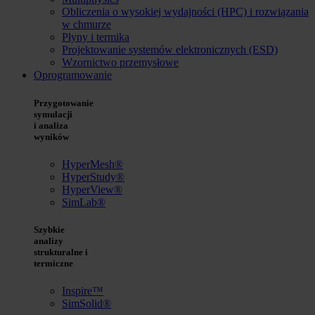
Obliczenia o wysokiej wydajności (HPC) i rozwiązania
w chmurze
Płyny i termika
Projektowanie systemów elektronicznych (ESD)
Wzornictwo przemysłowe
Oprogramowanie
Przygotowanie
symulacji
i analiza
wyników
HyperMesh®
HyperStudy®
HyperView®
SimLab®
Szybkie
analizy
strukturalne i
termiczne
Inspire™
SimSolid®