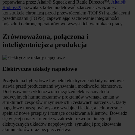
poprawiana przez Altair® Squeak and Rattle Director™.
Altair®
Radioss®
pozwala z kolei modelować zdarzenia związane z
konstrukcją chroniącą przed przewróceniem (ROPS) i spadającymi
przedmiotami (FOPS), zapewniając zachowanie integralności
pojazdu i ochronę operatorów we wszystkich warunkach pracy.
Zrównoważona, połączona i
inteligentniejsza produkcja
Elektryczne układy napędowe
Przejście na hybrydowe i w pełni elektryczne układy napędowe
stawia przed producentami wyzwania i możliwości biznesowe.
Dostosowanie cykli rozwoju urządzeń elektrycznych do
tradycyjnych harmonogramów programów wymaga zmian w
strukturach zespołów inżynierskich i zestawach narzędzi. Układy
napędowe muszą być wysoce wydajne i lekkie, a jednocześnie
spełniać nowe przepisy i rosnące oczekiwania klientów. Dowiedz
się więcej o naszej ofercie w zakresie rozwoju i integracji
elektrycznych układów napędowych, symulacji projektowania
akumulatorów oraz bezpieczeństwa.