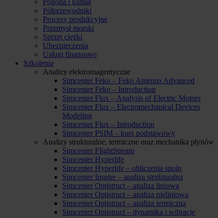
Pogoda i klimat
Półprzewodniki
Procesy produkcyjne
Przemysł morski
Sprzęt ciężki
Ubezpieczenia
Usługi finansowe
Szkolenia
Analizy elektromagentyczne
Simcenter Feko – Feko Antenna Advanced
Simcenter Feko – Introduction
Simcenter Flux – Analysis of Electric Motors
Simcenter Flux – Electromechanical Devices
Modeling
Simcenter Flux – Introduction
Simcenter PSIM – kurs podstawowy
Analizy strukturalne, termiczne oraz mechanika płynów
Simcenter FlightStream
Simcenter Hyperlife
Simcenter Hyperlife – obliczenia spoin
Simcenter Inspire – analiza strukturalna
Simcenter Optistruct – analiza liniowa
Simcenter Optistruct – analiza nieliniowa
Simcenter Optistruct – analiza termiczna
Simcenter Optistruct – dynamika i wibracje