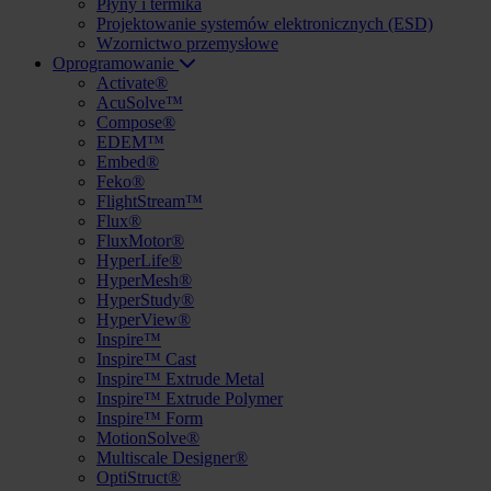
Płyny i termika
Projektowanie systemów elektronicznych (ESD)
Wzornictwo przemysłowe
Oprogramowanie
Activate®
AcuSolve™
Compose®
EDEM™
Embed®
Feko®
FlightStream™
Flux®
FluxMotor®
HyperLife®
HyperMesh®
HyperStudy®
HyperView®
Inspire™
Inspire™ Cast
Inspire™ Extrude Metal
Inspire™ Extrude Polymer
Inspire™ Form
MotionSolve®
Multiscale Designer®
OptiStruct®