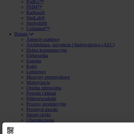
PollEx™
PSIM™
Radioss®
SimLab®
SimSolid®
Unlimited™
Branże
Agencje rządowe
Architektura, inżynieria i budownictwo (AEC)
Dobra konsumpcyjne
Elektronika
Energia
Kolej
Lotnictwo
Maszyny przemysłowe
Motoryzacja
Opieka zdrowotna
Pogoda i klimat
Półprzewodniki
Procesy produkcyjne
Przemysł morski
Sprzęt ciężki
Ubezpieczenia
Usługi finansowe
Szkolenia