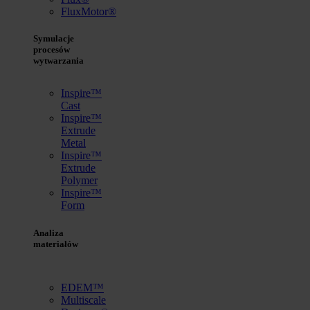
FluxMotor®
Symulacje
procesów
wytwarzania
Inspire™
Cast
Inspire™
Extrude
Metal
Inspire™
Extrude
Polymer
Inspire™
Form
Analiza
materiałów
EDEM™
Multiscale