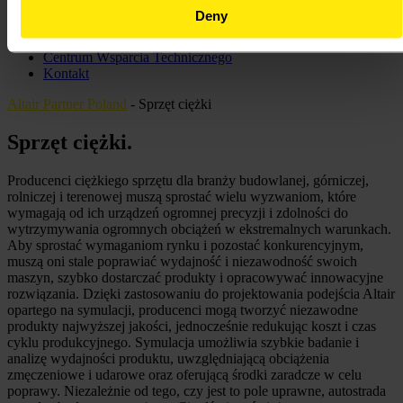
Strefa Wiedzy
Deny
Oferta edukacyjna
Webinary
Centrum Wsparcia Technicznego
Kontakt
Altair Partner Poland
-
Sprzęt ciężki
Sprzęt ciężki
.
Producenci ciężkiego sprzętu dla branży budowlanej, górniczej,
rolniczej i terenowej muszą sprostać wielu wyzwaniom, które
wymagają od ich urządzeń ogromnej precyzji i zdolności do
wytrzymywania ogromnych obciążeń w ekstremalnych warunkach.
Aby sprostać wymaganiom rynku i pozostać konkurencyjnym,
muszą oni stale poprawiać wydajność i niezawodność swoich
maszyn, szybko dostarczać produkty i opracowywać innowacyjne
rozwiązania. Dzięki zastosowaniu do projektowania podejścia Altair
opartego na symulacji, producenci mogą tworzyć niezawodne
produkty najwyższej jakości, jednocześnie redukując koszt i czas
cyklu produkcyjnego. Symulacja umożliwia szybkie badanie i
analizę wydajności produktu, uwzględniającą obciążenia
zmęczeniowe i udarowe oraz oferującą środki zaradcze w celu
poprawy. Niezależnie od tego, czy jest to pole uprawne, autostrada