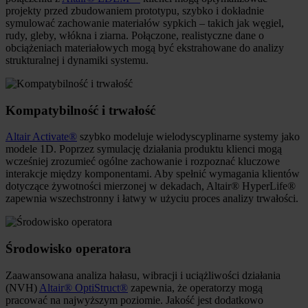
projekty przed zbudowaniem prototypu, szybko i dokładnie
symulować zachowanie materiałów sypkich – takich jak węgiel,
rudy, gleby, włókna i ziarna. Połączone, realistyczne dane o
obciążeniach materiałowych mogą być ekstrahowane do analizy
strukturalnej i dynamiki systemu.
Kompatybilność i trwałość
Altair Activate®
szybko modeluje wielodyscyplinarne systemy jako
modele 1D. Poprzez symulację działania produktu klienci mogą
wcześniej zrozumieć ogólne zachowanie i rozpoznać kluczowe
interakcje między komponentami. Aby spełnić wymagania klientów
dotyczące żywotności mierzonej w dekadach, Altair® HyperLife®
zapewnia wszechstronny i łatwy w użyciu proces analizy trwałości.
Środowisko operatora
Zaawansowana analiza hałasu, wibracji i uciążliwości działania
(NVH)
Altair® OptiStruct®
zapewnia, że operatorzy mogą
pracować na najwyższym poziomie. Jakość jest dodatkowo