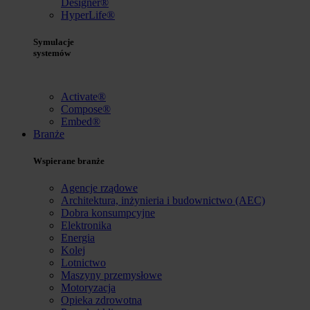
Designer®
HyperLife®
Symulacje
systemów
Activate®
Compose®
Embed®
Branże
Wspierane branże
Agencje rządowe
Architektura, inżynieria i budownictwo (AEC)
Dobra konsumpcyjne
Elektronika
Energia
Kolej
Lotnictwo
Maszyny przemysłowe
Motoryzacja
Opieka zdrowotna