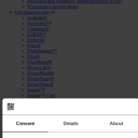
Projektowanie systemów elektronicznych (ESD)
Wzornictwo przemysłowe
Oprogramowanie
Activate®
AcuSolve™
Compose®
EDEM™
Embed®
Feko®
FlightStream™
Flux®
FluxMotor®
HyperLife®
HyperMesh®
HyperStudy®
HyperView®
Inspire™
Inspire™ Cast
Inspire™ Extrude Metal
Inspire™ Extrude Polymer
Inspire™ Form
MotionSolve®
Consent
Details
About
Multiscale Designer®
OptiStruct®
PollEx™