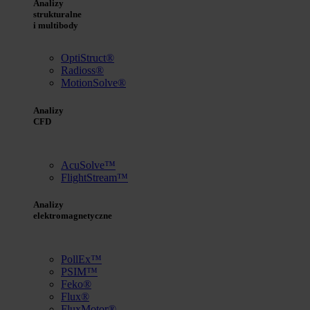
Analizy
strukturalne
i multibody
OptiStruct®
Radioss®
MotionSolve®
Analizy
CFD
AcuSolve™
FlightStream™
Analizy
elektromagnetyczne
PollEx™
PSIM™
Feko®
Flux®
FluxMotor®