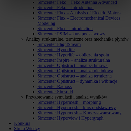
Simcenter Feko – Feko Antenna Advanced
Simcenter Feko – Introduction
Simcenter Flux – Analysis of Electric Motors
Simcenter Flux – Electromechanical Devices
Modeling
Simcenter Flux – Introduction
Simcenter PSIM – kurs podstawowy
Analizy strukturalne, termiczne oraz mechanika płynów
Simcenter FlightStream
Simcenter Hyperlife
Simcenter Hyperlife – obliczenia spoin
Simcenter Inspire – analiza strukturalna
Simcenter Optistruct – analiza liniowa
Simcenter Optistruct – analiza nieliniowa
Simcenter Optistruct – analiza termiczna
Simcenter Optistruct – dynamika i wibracje
Simcenter Radioss
Simcenter Simsolid
Przygotowanie symulacji i analiza wyników
Simcenter Hypermesh – morphing
Simcenter Hypermesh – kurs podstawowy
Simcenter Hypermesh – Kurs zaawansowany
Simcenter Hyperview i Hypergraph
Konkurs
Strefa Wiedzy