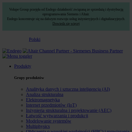
Volupe Group przejęła od Endego działalność związaną ze sprzedażą i dystrybucją
oprogramowania Siemens i Altair.
Endego koncentruje się na dalszym rozwoju usług inżynieryjnych i digitalizacyjnych.
Dowiedz się więcej
Polski
Produkty
Grupy produktów
Analityka danych i sztuczna inteligencja (AI)
Analiza strukturalna
Elektromagnetyka
Internet przedmiotów (IoT)
Inżynieria strukturalna i projektowanie (AEC)
Łatwość wytwarzania i produkcji
Modelowanie systemów
Multiphysics
Obliczenia o wysokiej wydajności (HPC) i rozwiązania