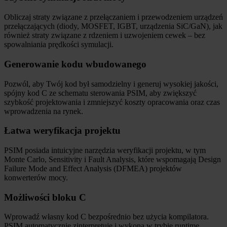
Obliczaj straty związane z przełączaniem i przewodzeniem urządzeń
przełączających (diody, MOSFET, IGBT, urządzenia SiC/GaN), jak
również straty związane z rdzeniem i uzwojeniem cewek – bez
spowalniania prędkości symulacji.
Generowanie kodu wbudowanego
Pozwól, aby Twój kod był samodzielny i generuj wysokiej jakości,
spójny kod C ze schematu sterowania PSIM, aby zwiększyć
szybkość projektowania i zmniejszyć koszty opracowania oraz czas
wprowadzenia na rynek.
Łatwa weryfikacja projektu
PSIM posiada intuicyjne narzędzia weryfikacji projektu, w tym
Monte Carlo, Sensitivity i Fault Analysis, które wspomagają Design
Failure Mode and Effect Analysis (DFMEA) projektów
konwerterów mocy.
Możliwości bloku C
Wprowadź własny kod C bezpośrednio bez użycia kompilatora.
PSIM automatycznie zinterpretuje i wykona w trybie runtime