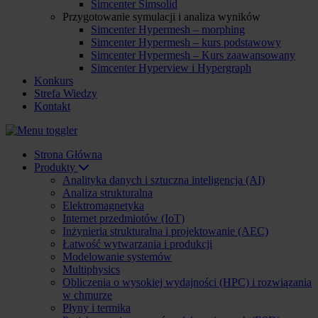
Simcenter Simsolid
Przygotowanie symulacji i analiza wyników
Simcenter Hypermesh – morphing
Simcenter Hypermesh – kurs podstawowy
Simcenter Hypermesh – Kurs zaawansowany
Simcenter Hyperview i Hypergraph
Konkurs
Strefa Wiedzy
Kontakt
Strona Główna
Produkty
Analityka danych i sztuczna inteligencja (AI)
Analiza strukturalna
Elektromagnetyka
Internet przedmiotów (IoT)
Inżynieria strukturalna i projektowanie (AEC)
Łatwość wytwarzania i produkcji
Modelowanie systemów
Multiphysics
Obliczenia o wysokiej wydajności (HPC) i rozwiązania
w chmurze
Płyny i termika