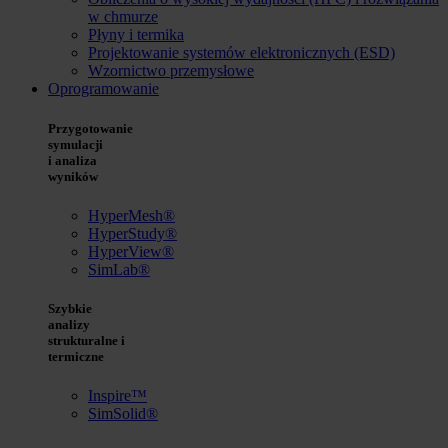
w chmurze
Płyny i termika
Projektowanie systemów elektronicznych (ESD)
Wzornictwo przemysłowe
Oprogramowanie
Przygotowanie
symulacji
i analiza
wyników
HyperMesh®
HyperStudy®
HyperView®
SimLab®
Szybkie
analizy
strukturalne i
termiczne
Inspire™
SimSolid®