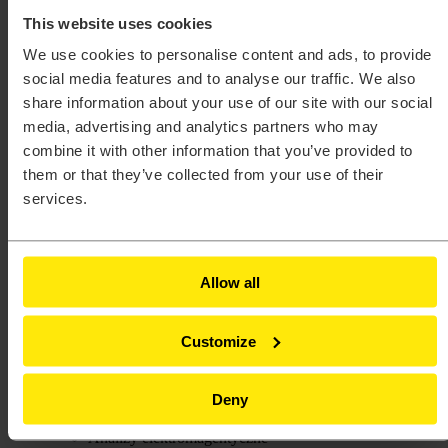
PSIM™
This website uses cookies
Radioss®
SimLab®
We use cookies to personalise content and ads, to provide
SimSolid®
Unlimited™
social media features and to analyse our traffic. We also
Branże
share information about your use of our site with our social
Agencje rządowe
media, advertising and analytics partners who may
Architektura, inżynieria i budownictwo (AEC)
Dobra konsumpcyjne
combine it with other information that you’ve provided to
Elektronika
them or that they’ve collected from your use of their
Energia
services.
Kolej
Lotnictwo
Maszyny przemysłowe
Motoryzacja
Opieka zdrowotna
Allow all
Pogoda i klimat
Półprzewodniki
Procesy produkcyjne
Customize
Przemysł morski
Sprzęt ciężki
Ubezpieczenia
Deny
Usługi finansowe
Szkolenia
Analizy elektromagentyczne