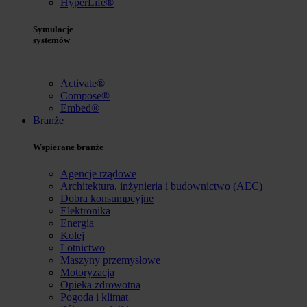
HyperLife®
Symulacje
systemów
Activate®
Compose®
Embed®
Branże
Wspierane branże
Agencje rządowe
Architektura, inżynieria i budownictwo (AEC)
Dobra konsumpcyjne
Elektronika
Energia
Kolej
Lotnictwo
Maszyny przemysłowe
Motoryzacja
Opieka zdrowotna
Pogoda i klimat