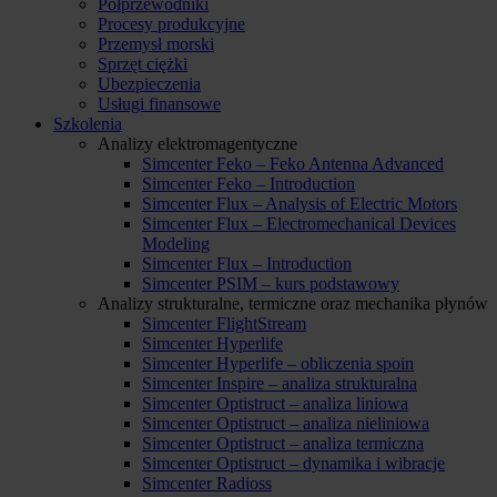
Półprzewodniki
Procesy produkcyjne
Przemysł morski
Sprzęt ciężki
Ubezpieczenia
Usługi finansowe
Szkolenia
Analizy elektromagentyczne
Simcenter Feko – Feko Antenna Advanced
Simcenter Feko – Introduction
Simcenter Flux – Analysis of Electric Motors
Simcenter Flux – Electromechanical Devices
Modeling
Simcenter Flux – Introduction
Simcenter PSIM – kurs podstawowy
Analizy strukturalne, termiczne oraz mechanika płynów
Simcenter FlightStream
Simcenter Hyperlife
Simcenter Hyperlife – obliczenia spoin
Simcenter Inspire – analiza strukturalna
Simcenter Optistruct – analiza liniowa
Simcenter Optistruct – analiza nieliniowa
Simcenter Optistruct – analiza termiczna
Simcenter Optistruct – dynamika i wibracje
Simcenter Radioss