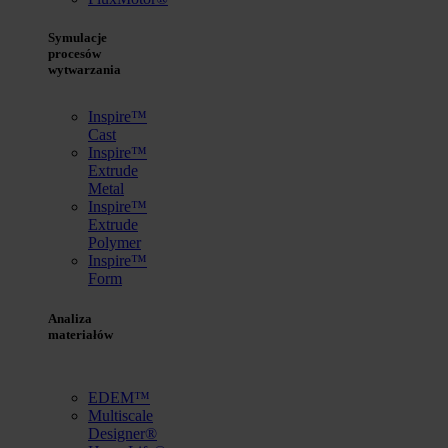
Symulacje
procesów
wytwarzania
Inspire™
Cast
Inspire™
Extrude
Metal
Inspire™
Extrude
Polymer
Inspire™
Form
Analiza
materiałów
EDEM™
Multiscale
Designer®