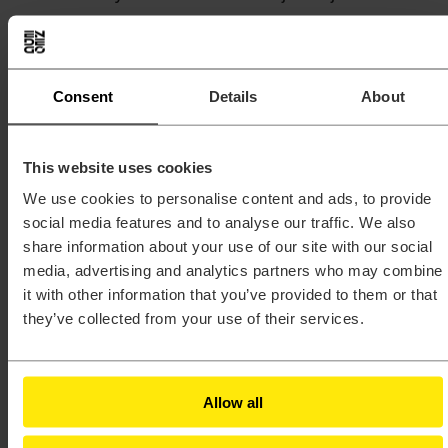
niezbędne, przez 5 lat licząc od końca roku
kalendarzowego, w którym upłynął termin
płatności podatku należnego w związku z
Consent
Details
About
zawarciem i realizacją umowy, albo dłużej,
jeżeli wymagają tego przepisy prawa;
Użytkownik kontaktował się z
This website uses cookies
Administratorem, jego dane będą
We use cookies to personalise content and ads, to provide
przetwarzane przez okres niezbędny dla
social media features and to analyse our traffic. We also
celów kontaktowania się z Użytkownikiem
share information about your use of our site with our social
media, advertising and analytics partners who may combine
oraz przez okres 2 lat od zakończenia
it with other information that you’ve provided to them or that
kontaktu;
they’ve collected from your use of their services.
dane osobowe Użytkownika są
przetwarzane w związku z korzystaniem z
Profilów Społecznościowych, przez okres
Allow all
posiadania konta na danym Profilu.