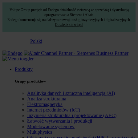
Volupe Group przejęła od Endego działalność związaną ze sprzedażą i dystrybucją
oprogramowania Siemens i Altair.
Endego koncentruje się na dalszym rozwoju usług inżynieryjnych i digitalizacyjnych.
Dowiedz się więcej
Polski
Produkty
Grupy produktów
Analityka danych i sztuczna inteligencja (AI)
Analiza strukturalna
Elektromagnetyka
Internet przedmiotów (IoT)
Inżynieria strukturalna i projektowanie (AEC)
Łatwość wytwarzania i produkcji
Modelowanie systemów
Multiphysics
Obliczenia o wysokiej wydajności (HPC) i rozwiązania