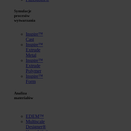
Symulacje
procesów
wytwarzania
Inspire™
Cast
Inspire™
Extrude
Metal
Inspire™
Extrude
Polymer
Inspire™
Form
Analiza
materiałów
EDEM™
Multiscale
Designer®