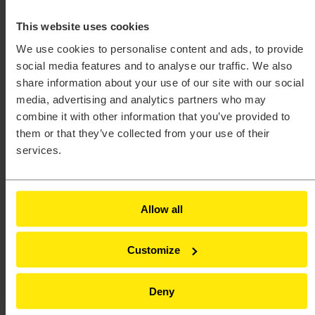
Projektowanie systemów elektronicznych (ESD)
Wzornictwo przemysłowe
This website uses cookies
Oprogramowanie
Activate®
We use cookies to personalise content and ads, to provide
AcuSolve™
social media features and to analyse our traffic. We also
Compose®
EDEM™
share information about your use of our site with our social
Embed®
media, advertising and analytics partners who may
Feko®
combine it with other information that you’ve provided to
FlightStream™
Flux®
them or that they’ve collected from your use of their
FluxMotor®
services.
HyperLife®
HyperMesh®
HyperStudy®
HyperView®
Inspire™
Allow all
Inspire™ Cast
Inspire™ Extrude Metal
Inspire™ Extrude Polymer
Customize
Inspire™ Form
MotionSolve®
Multiscale Designer®
Deny
OptiStruct®
PollEx™