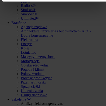
PSIM™
Radioss®
SimLab®
SimSolid®
Unlimited™
Branże
Agencje rządowe
Architektura, inżynieria i budownictwo (AEC)
Dobra konsumpcyjne
Elektronika
Energia
Kolej
Lotnictwo
Maszyny przemysłowe
Motoryzacja
Opieka zdrowotna
Pogoda i klimat
Półprzewodniki
Procesy produkcyjne
Przemysł morski
Sprzęt ciężki
Ubezpieczenia
Usługi finansowe
Szkolenia
Analizy elektromagentyczne