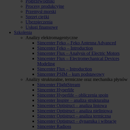
Półprzewodniki
Procesy produkcyjne
Przemysł morski
Sprzęt ciężki
Ubezpieczenia
Usługi finansowe
Szkolenia
Analizy elektromagentyczne
Simcenter Feko – Feko Antenna Advanced
Simcenter Feko – Introduction
Simcenter Flux – Analysis of Electric Motors
Simcenter Flux – Electromechanical Devices
Modeling
Simcenter Flux – Introduction
Simcenter PSIM – kurs podstawowy
Analizy strukturalne, termiczne oraz mechanika płynów
Simcenter FlightStream
Simcenter Hyperlife
Simcenter Hyperlife – obliczenia spoin
Simcenter Inspire – analiza strukturalna
Simcenter Optistruct – analiza liniowa
Simcenter Optistruct – analiza nieliniowa
Simcenter Optistruct – analiza termiczna
Simcenter Optistruct – dynamika i wibracje
Simcenter Radioss