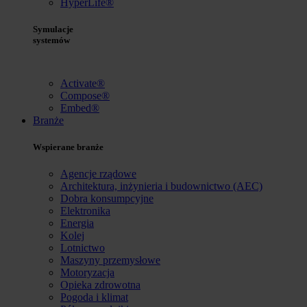
HyperLife®
Symulacje
systemów
Activate®
Compose®
Embed®
Branże
Wspierane branże
Agencje rządowe
Architektura, inżynieria i budownictwo (AEC)
Dobra konsumpcyjne
Elektronika
Energia
Kolej
Lotnictwo
Maszyny przemysłowe
Motoryzacja
Opieka zdrowotna
Pogoda i klimat