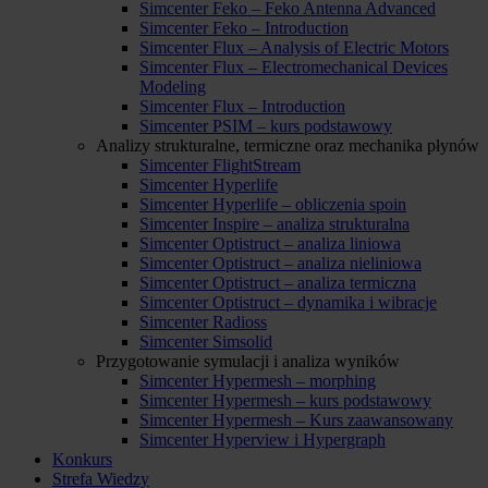
Simcenter Feko – Feko Antenna Advanced
Simcenter Feko – Introduction
Simcenter Flux – Analysis of Electric Motors
Simcenter Flux – Electromechanical Devices
Modeling
Simcenter Flux – Introduction
Simcenter PSIM – kurs podstawowy
Analizy strukturalne, termiczne oraz mechanika płynów
Simcenter FlightStream
Simcenter Hyperlife
Simcenter Hyperlife – obliczenia spoin
Simcenter Inspire – analiza strukturalna
Simcenter Optistruct – analiza liniowa
Simcenter Optistruct – analiza nieliniowa
Simcenter Optistruct – analiza termiczna
Simcenter Optistruct – dynamika i wibracje
Simcenter Radioss
Simcenter Simsolid
Przygotowanie symulacji i analiza wyników
Simcenter Hypermesh – morphing
Simcenter Hypermesh – kurs podstawowy
Simcenter Hypermesh – Kurs zaawansowany
Simcenter Hyperview i Hypergraph
Konkurs
Strefa Wiedzy