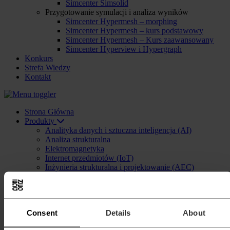
Simcenter Simsolid
Przygotowanie symulacji i analiza wyników
Simcenter Hypermesh – morphing
Simcenter Hypermesh – kurs podstawowy
Simcenter Hypermesh – Kurs zaawansowany
Simcenter Hyperview i Hypergraph
Konkurs
Strefa Wiedzy
Kontakt
Strona Główna
Produkty
Analityka danych i sztuczna inteligencja (AI)
Analiza strukturalna
Elektromagnetyka
Internet przedmiotów (IoT)
Inżynieria strukturalna i projektowanie (AEC)
Łatwość wytwarzania i produkcji
Modelowanie systemów
Multiphysics
Obliczenia o wysokiej wydajności (HPC) i rozwiązania
Consent
Details
About
w chmurze
Płyny i termika