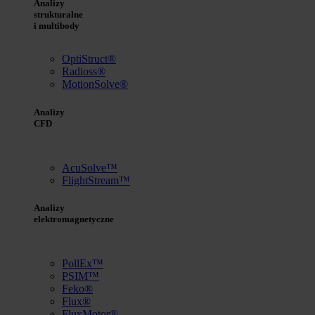
Analizy
strukturalne
i multibody
OptiStruct®
Radioss®
MotionSolve®
Analizy
CFD
AcuSolve™
FlightStream™
Analizy
elektromagnetyczne
PollEx™
PSIM™
Feko®
Flux®
FluxMotor®