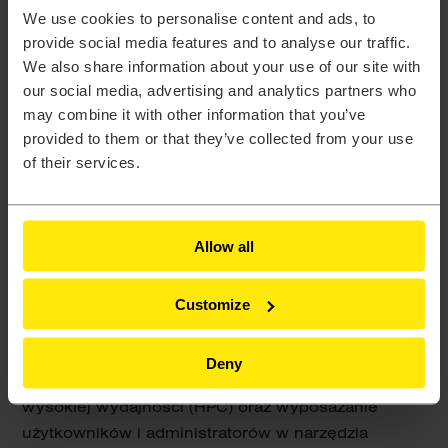
pieniędzy i koncentrowania się na obsłudze
We use cookies to personalise content and ads, to
społeczności.
provide social media features and to analyse our traffic.
We also share information about your use of our site with
our social media, advertising and analytics partners who
may combine it with other information that you’ve
provided to them or that they’ve collected from your use
of their services.
Allow all
HPC dla rządu i edukacji
Customize
Rozwiązania obliczeniowe firmy Altair umożliwiają
organizacjom rządowym i akademickim na całym
Deny
świecie zarządzanie obciążeniami obliczeniowymi o
wysokiej wydajności (HPC) oraz wyposażanie
użytkowników i administratorów w narzędzia