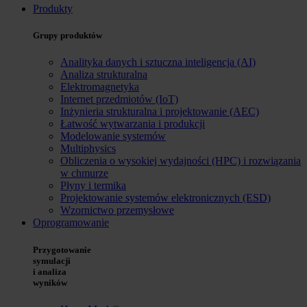
Produkty
Grupy produktów
Analityka danych i sztuczna inteligencja (AI)
Analiza strukturalna
Elektromagnetyka
Internet przedmiotów (IoT)
Inżynieria strukturalna i projektowanie (AEC)
Łatwość wytwarzania i produkcji
Modelowanie systemów
Multiphysics
Obliczenia o wysokiej wydajności (HPC) i rozwiązania
w chmurze
Płyny i termika
Projektowanie systemów elektronicznych (ESD)
Wzornictwo przemysłowe
Oprogramowanie
Przygotowanie
symulacji
i analiza
wyników