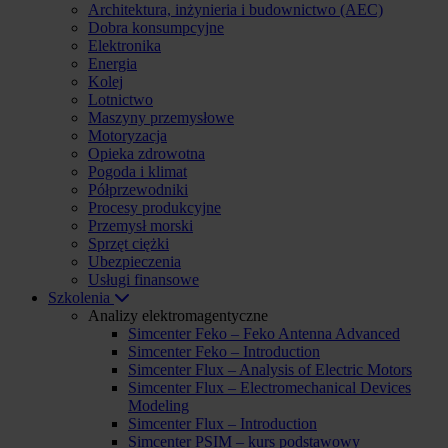
Architektura, inżynieria i budownictwo (AEC)
Dobra konsumpcyjne
Elektronika
Energia
Kolej
Lotnictwo
Maszyny przemysłowe
Motoryzacja
Opieka zdrowotna
Pogoda i klimat
Półprzewodniki
Procesy produkcyjne
Przemysł morski
Sprzęt ciężki
Ubezpieczenia
Usługi finansowe
Szkolenia
Analizy elektromagentyczne
Simcenter Feko – Feko Antenna Advanced
Simcenter Feko – Introduction
Simcenter Flux – Analysis of Electric Motors
Simcenter Flux – Electromechanical Devices
Modeling
Simcenter Flux – Introduction
Simcenter PSIM – kurs podstawowy