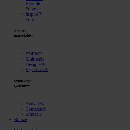
Extrude
Polymer
Inspire™
Form
Analiza
materiałów
EDEM™
Multiscale
Designer®
HyperLife®
Symulacje
systemów
Activate®
Compose®
Embed®
Branże