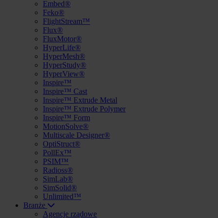
Embed®
Feko®
FlightStream™
Flux®
FluxMotor®
HyperLife®
HyperMesh®
HyperStudy®
HyperView®
Inspire™
Inspire™ Cast
Inspire™ Extrude Metal
Inspire™ Extrude Polymer
Inspire™ Form
MotionSolve®
Multiscale Designer®
OptiStruct®
PollEx™
PSIM™
Radioss®
SimLab®
SimSolid®
Unlimited™
Branże
Agencje rządowe