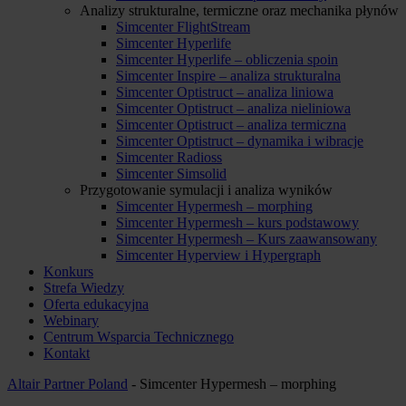
Analizy strukturalne, termiczne oraz mechanika płynów
Simcenter FlightStream
Simcenter Hyperlife
Simcenter Hyperlife – obliczenia spoin
Simcenter Inspire – analiza strukturalna
Simcenter Optistruct – analiza liniowa
Simcenter Optistruct – analiza nieliniowa
Simcenter Optistruct – analiza termiczna
Simcenter Optistruct – dynamika i wibracje
Simcenter Radioss
Simcenter Simsolid
Przygotowanie symulacji i analiza wyników
Simcenter Hypermesh – morphing
Simcenter Hypermesh – kurs podstawowy
Simcenter Hypermesh – Kurs zaawansowany
Simcenter Hyperview i Hypergraph
Konkurs
Strefa Wiedzy
Oferta edukacyjna
Webinary
Centrum Wsparcia Technicznego
Kontakt
Altair Partner Poland
-
Simcenter Hypermesh – morphing