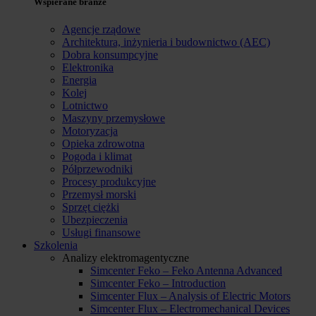
Wspierane branże
Agencje rządowe
Architektura, inżynieria i budownictwo (AEC)
Dobra konsumpcyjne
Elektronika
Energia
Kolej
Lotnictwo
Maszyny przemysłowe
Motoryzacja
Opieka zdrowotna
Pogoda i klimat
Półprzewodniki
Procesy produkcyjne
Przemysł morski
Sprzęt ciężki
Ubezpieczenia
Usługi finansowe
Szkolenia
Analizy elektromagentyczne
Simcenter Feko – Feko Antenna Advanced
Simcenter Feko – Introduction
Simcenter Flux – Analysis of Electric Motors
Simcenter Flux – Electromechanical Devices