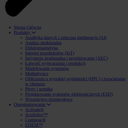
Strona Główna
Produkty
Analityka danych i sztuczna inteligencja (AI)
Analiza strukturalna
Elektromagnetyka
Internet przedmiotów (IoT)
Inżynieria strukturalna i projektowanie (AEC)
Łatwość wytwarzania i produkcji
Modelowanie systemów
Multiphysics
Obliczenia o wysokiej wydajności (HPC) i rozwiązania
w chmurze
Płyny i termika
Projektowanie systemów elektronicznych (ESD)
Wzornictwo przemysłowe
Oprogramowanie
Activate®
AcuSolve™
Compose®
EDEM™