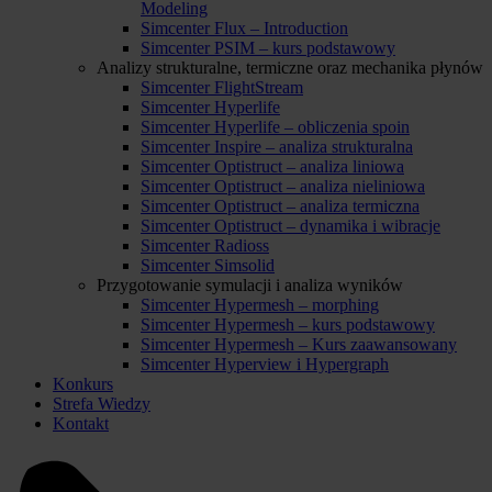
Modeling
Simcenter Flux – Introduction
Simcenter PSIM – kurs podstawowy
Analizy strukturalne, termiczne oraz mechanika płynów
Simcenter FlightStream
Simcenter Hyperlife
Simcenter Hyperlife – obliczenia spoin
Simcenter Inspire – analiza strukturalna
Simcenter Optistruct – analiza liniowa
Simcenter Optistruct – analiza nieliniowa
Simcenter Optistruct – analiza termiczna
Simcenter Optistruct – dynamika i wibracje
Simcenter Radioss
Simcenter Simsolid
Przygotowanie symulacji i analiza wyników
Simcenter Hypermesh – morphing
Simcenter Hypermesh – kurs podstawowy
Simcenter Hypermesh – Kurs zaawansowany
Simcenter Hyperview i Hypergraph
Konkurs
Strefa Wiedzy
Kontakt