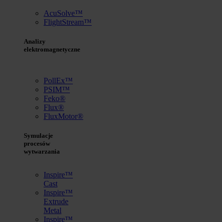
AcuSolve™
FlightStream™
Analizy
elektromagnetyczne
PollEx™
PSIM™
Feko®
Flux®
FluxMotor®
Symulacje
procesów
wytwarzania
Inspire™
Cast
Inspire™
Extrude
Metal
Inspire™