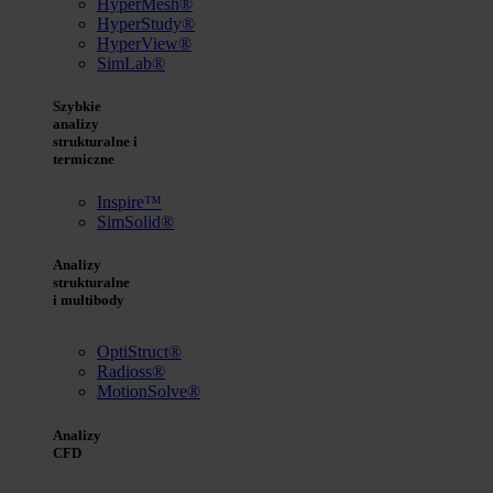
HyperMesh®
HyperStudy®
HyperView®
SimLab®
Szybkie
analizy
strukturalne i
termiczne
Inspire™
SimSolid®
Analizy
strukturalne
i multibody
OptiStruct®
Radioss®
MotionSolve®
Analizy
CFD