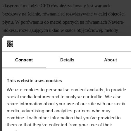
klasycznej metodzie CFD również zadawany jest warunek
brzegowy na ścianie, równania są rozwiązywane w całej objętości
płynu. W porównaniu do metod opartych na równaniach Naviera-
Stokesa, rozwiązujących układ w siatce objętościowej, metody
panelowe są znacznie mniej kosztowne obliczeniowo, co znacząco
skraca czas potrzebny na ich wykonanie.
Consent
Details
About
Na poniższym wykresie zestawiono różne metody obliczeniowe
stosowane w symulacjach aerodynamicznych. Jak widać, metody
oparte na równaniach Naviera-Stokesa pozwalają na uwzględnienie
This website uses cookies
wielu skomplikowanych zjawisk płynu, ale w konsekwencji czas
We use cookies to personalise content and ads, to provide
obliczeń jest bardzo długi. W celu prowadzenia bardzo prostych
social media features and to analyse our traffic. We also
analiz można użyć empirycznych wzorów i modeli inżynierskich.
share information about your use of our site with our social
Często jednak chcemy przeanalizować skomplikowane geometrie
media, advertising and analytics partners who may
bez uwzględniania trudnych do modelowania zjawisk. Właśnie na tę
combine it with other information that you’ve provided to
them or that they’ve collected from your use of their
potrzebę odpowiada metoda panelowa, która pozwala na analizę