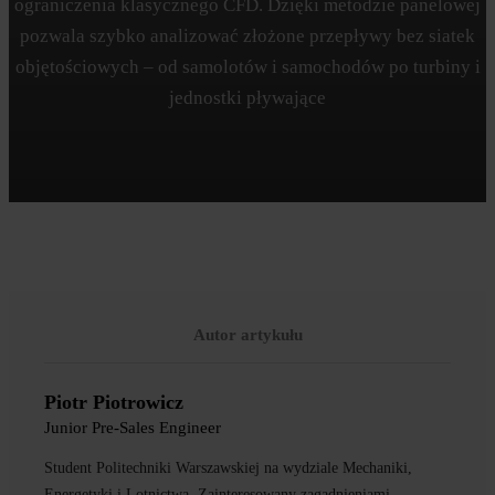
ograniczenia klasycznego CFD. Dzięki metodzie panelowej
pozwala szybko analizować złożone przepływy bez siatek
objętościowych – od samolotów i samochodów po turbiny i
jednostki pływające
Autor artykułu
Piotr Piotrowicz
Junior Pre-Sales Engineer
Student Politechniki Warszawskiej na wydziale Mechaniki,
Energetyki i Lotnictwa. Zainteresowany zagadnieniami