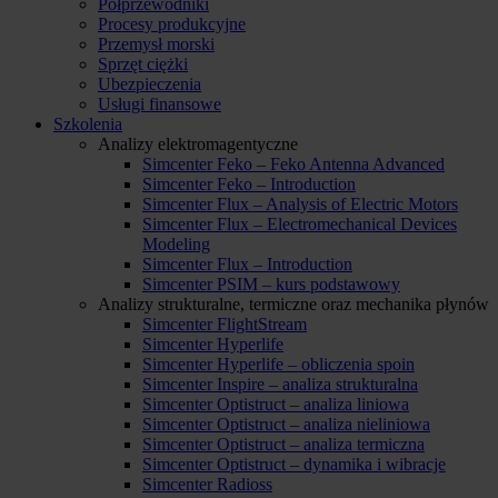
Półprzewodniki
Procesy produkcyjne
Przemysł morski
Sprzęt ciężki
Ubezpieczenia
Usługi finansowe
Szkolenia
Analizy elektromagentyczne
Simcenter Feko – Feko Antenna Advanced
Simcenter Feko – Introduction
Simcenter Flux – Analysis of Electric Motors
Simcenter Flux – Electromechanical Devices
Modeling
Simcenter Flux – Introduction
Simcenter PSIM – kurs podstawowy
Analizy strukturalne, termiczne oraz mechanika płynów
Simcenter FlightStream
Simcenter Hyperlife
Simcenter Hyperlife – obliczenia spoin
Simcenter Inspire – analiza strukturalna
Simcenter Optistruct – analiza liniowa
Simcenter Optistruct – analiza nieliniowa
Simcenter Optistruct – analiza termiczna
Simcenter Optistruct – dynamika i wibracje
Simcenter Radioss