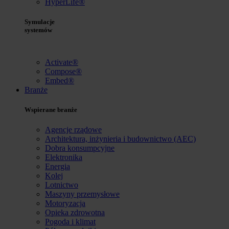
HyperLife®
Symulacje
systemów
Activate®
Compose®
Embed®
Branże
Wspierane branże
Agencje rządowe
Architektura, inżynieria i budownictwo (AEC)
Dobra konsumpcyjne
Elektronika
Energia
Kolej
Lotnictwo
Maszyny przemysłowe
Motoryzacja
Opieka zdrowotna
Pogoda i klimat