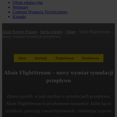
Oferta edukacyjna
Webinary
Centrum Wsparcia Technicznego
Kontakt
Altair Partner Poland
-
Strefa wiedzy
-
Altair
-
Altair FlightStream –
nowy wymiar symulacji przepływu
Altair
Artykuły
FlightStream
Produktowe
Altair FlightStream – nowy wymiar symulacji
przepływu
Zmień sposób, w jaki myślisz o symulacjach przepływu.
Altair FlightStream to przełomowe narzędzie, które łączy
szybkość, precyzję i wszechstronność, eliminując typowe