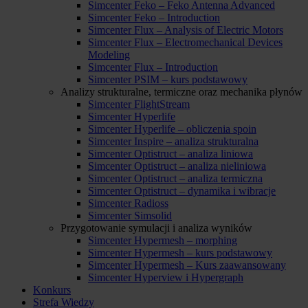
Simcenter Feko – Feko Antenna Advanced
Simcenter Feko – Introduction
Simcenter Flux – Analysis of Electric Motors
Simcenter Flux – Electromechanical Devices
Modeling
Simcenter Flux – Introduction
Simcenter PSIM – kurs podstawowy
Analizy strukturalne, termiczne oraz mechanika płynów
Simcenter FlightStream
Simcenter Hyperlife
Simcenter Hyperlife – obliczenia spoin
Simcenter Inspire – analiza strukturalna
Simcenter Optistruct – analiza liniowa
Simcenter Optistruct – analiza nieliniowa
Simcenter Optistruct – analiza termiczna
Simcenter Optistruct – dynamika i wibracje
Simcenter Radioss
Simcenter Simsolid
Przygotowanie symulacji i analiza wyników
Simcenter Hypermesh – morphing
Simcenter Hypermesh – kurs podstawowy
Simcenter Hypermesh – Kurs zaawansowany
Simcenter Hyperview i Hypergraph
Konkurs
Strefa Wiedzy