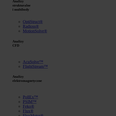
Analizy
strukturalne
i multibody
OptiStruct®
Radioss®
MotionSolve®
Analizy
CFD
AcuSolve™
FlightStream™
Analizy
elektromagnetyczne
PollEx™
PSIM™
Feko®
Flux®
FluxMotor®