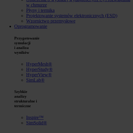
w chmurze
Płyny i termika
Projektowanie systemów elektronicznych (ESD)
Wzornictwo przemysłowe
Oprogramowanie
Przygotowanie
symulacji
i analiza
wyników
HyperMesh®
HyperStudy®
HyperView®
SimLab®
Szybkie
analizy
strukturalne i
termiczne
Inspire™
SimSolid®