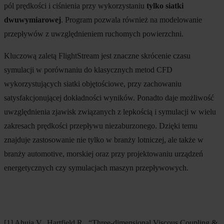
pól prędkości i ciśnienia przy wykorzystaniu
tylko siatki
dwuwymiarowej
. Program pozwala również na modelowanie
przepływów z uwzględnieniem ruchomych powierzchni.
Kluczową zaletą FlightStream jest znaczne skrócenie czasu
symulacji w porównaniu do klasycznych metod CFD
wykorzystujących siatki objętościowe, przy zachowaniu
satysfakcjonującej dokładności wyników. Ponadto daje możliwość
uwzględnienia zjawisk związanych z lepkością i symulacji w wielu
zakresach prędkości przepływu niezaburzonego. Dzięki temu
znajduje zastosowanie nie tylko w branży lotniczej, ale także w
branży automotive, morskiej oraz przy projektowaniu urządzeń
energetycznych czy symulacjach maszyn przepływowych.
[1] Ahuja V., Hartfield R., “Three-dimensional Viscous Coupling &