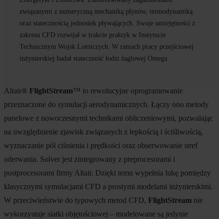
związanymi z numeryczną mechaniką płynów, termodynamiką
oraz statecznością jednostek pływających. Swoje umiejętności z
zakresu CFD rozwijał w trakcie praktyk w Instytucie
Technicznym Wojsk Lotniczych. W ramach pracy przejściowej
inżynierskiej badał stateczność łodzi żaglowej Omega.
Altair®
FlightStream
™
to rewolucyjne oprogramowanie
przeznaczone do symulacji aerodynamicznych. Łączy ono metody
panelowe z nowoczesnymi technikami obliczeniowymi, pozwalając
na uwzględnienie zjawisk związanych z lepkością i ściśliwością,
wyznaczanie pól ciśnienia i prędkości oraz obserwowanie stref
oderwania. Solver jest zintegrowany z preprocesorami i
postprocesorami firmy Altair. Dzięki temu wypełnia lukę pomiędzy
klasycznymi symulacjami CFD a prostymi modelami inżynierskimi.
W przeciwieństwie do typowych metod CFD,
FlightStream
nie
wykorzystuje siatki objętościowej – modelowane są jedynie