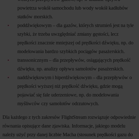
powietrza wokół samochodu lub wody wokół kadłubów
statków morskich.
poddźwiękowym – dla gazów, których strumień jest na tyle
szybki, że trzeba uwzględniać zmiany gęstości, lecz
prędkości znacznie mniejszej od prędkości dźwięku, np. do
modelowania bardzo szybkich pociągów pasażerskich.
transsonicznym – dla przepływów, osiągających prędkość
dźwięku, np. analizy opływu samolotów pasażerskich.
naddźwiękowym i hiperdźwiękowym – dla przepływów o
prędkości wyższej niż prędkość dźwięku, gdzie mogą
pojawiać się fale uderzeniowe, np. do modelowania
myśliwców czy samolotów odrzutowych.
Dla każdego z tych zakresów FlightStream rozwiązuje odpowiednie
równania opisujące dane zjawiska. Informacje, jakiego modelu
należy użyć przy danej liczbie Macha (stosunek prędkości gazu do