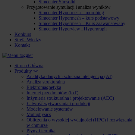
Simcenter Simsolid
Przygotowanie symulacji i analiza wyników
Simcenter Hypermesh – morphing
Simcenter Hypermesh – kurs podstawowy
Simcenter Hypermesh – Kurs zaawansowany
Simcenter Hyperview i Hypergraph
Konkurs
Strefa Wiedzy
Kontakt
Strona Główna
Produkty
Analityka danych i sztuczna inteligencja (AI)
Analiza strukturalna
Elektromagnetyka
Internet przedmiotów (IoT)
Inżynieria strukturalna i projektowanie (AEC)
Łatwość wytwarzania i produkcji
Modelowanie systemów
Multiphysics
Obliczenia o wysokiej wydajności (HPC) i rozwiązania
w chmurze
Płyny i termika