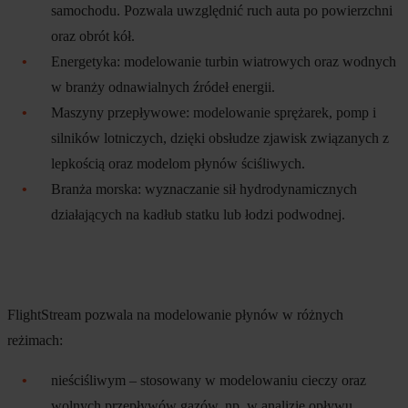
samochodu. Pozwala uwzględnić ruch auta po powierzchni
oraz obrót kół.
Energetyka: modelowanie turbin wiatrowych oraz wodnych
w branży odnawialnych źródeł energii.
Maszyny przepływowe: modelowanie sprężarek, pomp i
silników lotniczych, dzięki obsłudze zjawisk związanych z
lepkością oraz modelom płynów ściśliwych.
Branża morska: wyznaczanie sił hydrodynamicznych
działających na kadłub statku lub łodzi podwodnej.
FlightStream pozwala na modelowanie płynów w różnych
reżimach:
nieściśliwym – stosowany w modelowaniu cieczy oraz
wolnych przepływów gazów, np. w analizie opływu