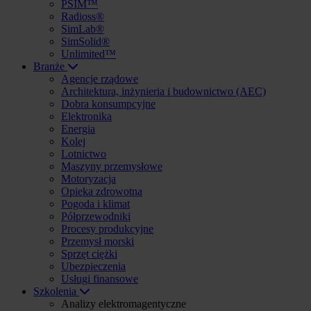
PSIM™
Radioss®
SimLab®
SimSolid®
Unlimited™
Branże
Agencje rządowe
Architektura, inżynieria i budownictwo (AEC)
Dobra konsumpcyjne
Elektronika
Energia
Kolej
Lotnictwo
Maszyny przemysłowe
Motoryzacja
Opieka zdrowotna
Pogoda i klimat
Półprzewodniki
Procesy produkcyjne
Przemysł morski
Sprzęt ciężki
Ubezpieczenia
Usługi finansowe
Szkolenia
Analizy elektromagentyczne