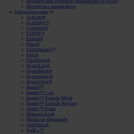
Projektowanie systemów elektronicznych (ESD)
Wzornictwo przemysłowe
Oprogramowanie
Activate®
AcuSolve™
Compose®
EDEM™
Embed®
Feko®
FlightStream™
Flux®
FluxMotor®
HyperLife®
HyperMesh®
HyperStudy®
HyperView®
Inspire™
Inspire™ Cast
Inspire™ Extrude Metal
Inspire™ Extrude Polymer
Inspire™ Form
MotionSolve®
Multiscale Designer®
OptiStruct®
PollEx™