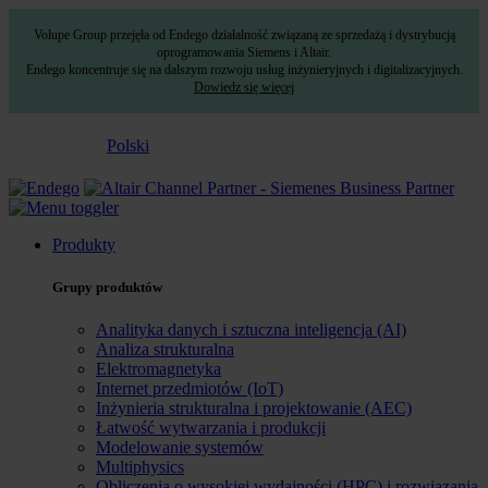
Volupe Group przejęła od Endego działalność związaną ze sprzedażą i dystrybucją
oprogramowania Siemens i Altair.
Endego koncentruje się na dalszym rozwoju usług inżynieryjnych i digitalizacyjnych.
Dowiedz się więcej
Polski
Produkty
Grupy produktów
Analityka danych i sztuczna inteligencja (AI)
Analiza strukturalna
Elektromagnetyka
Internet przedmiotów (IoT)
Inżynieria strukturalna i projektowanie (AEC)
Łatwość wytwarzania i produkcji
Modelowanie systemów
Multiphysics
Obliczenia o wysokiej wydajności (HPC) i rozwiązania