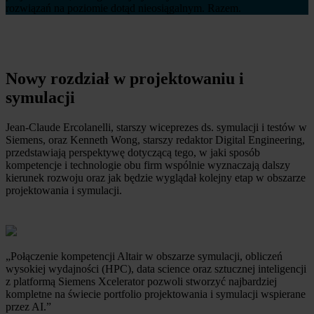
rozwiązań na poziomie dotąd nieosiągalnym. Razem.
Nowy rozdział w projektowaniu i
symulacji
Jean-Claude Ercolanelli, starszy wiceprezes ds. symulacji i testów w
Siemens, oraz Kenneth Wong, starszy redaktor Digital Engineering,
przedstawiają perspektywę dotyczącą tego, w jaki sposób
kompetencje i technologie obu firm wspólnie wyznaczają dalszy
kierunek rozwoju oraz jak będzie wyglądał kolejny etap w obszarze
projektowania i symulacji.
„Połączenie kompetencji Altair w obszarze symulacji, obliczeń
wysokiej wydajności (HPC), data science oraz sztucznej inteligencji
z platformą Siemens Xcelerator pozwoli stworzyć najbardziej
kompletne na świecie portfolio projektowania i symulacji wspierane
przez AI.”