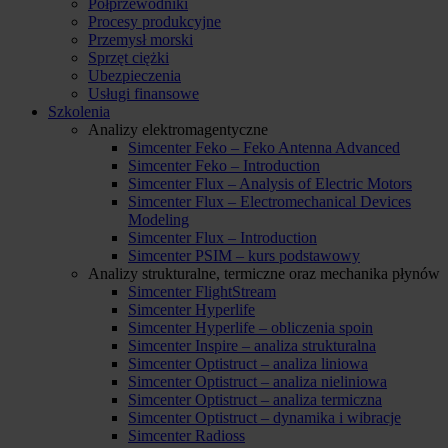
Półprzewodniki
Procesy produkcyjne
Przemysł morski
Sprzęt ciężki
Ubezpieczenia
Usługi finansowe
Szkolenia
Analizy elektromagentyczne
Simcenter Feko – Feko Antenna Advanced
Simcenter Feko – Introduction
Simcenter Flux – Analysis of Electric Motors
Simcenter Flux – Electromechanical Devices
Modeling
Simcenter Flux – Introduction
Simcenter PSIM – kurs podstawowy
Analizy strukturalne, termiczne oraz mechanika płynów
Simcenter FlightStream
Simcenter Hyperlife
Simcenter Hyperlife – obliczenia spoin
Simcenter Inspire – analiza strukturalna
Simcenter Optistruct – analiza liniowa
Simcenter Optistruct – analiza nieliniowa
Simcenter Optistruct – analiza termiczna
Simcenter Optistruct – dynamika i wibracje
Simcenter Radioss