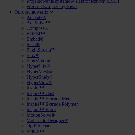
Projektowanie systemów elektronicznych (ESD)
Wzornictwo przemysłowe
Oprogramowanie
Activate®
AcuSolve™
Compose®
EDEM™
Embed®
Feko®
FlightStream™
Flux®
FluxMotor®
HyperLife®
HyperMesh®
HyperStudy®
HyperView®
Inspire™
Inspire™ Cast
Inspire™ Extrude Metal
Inspire™ Extrude Polymer
Inspire™ Form
MotionSolve®
Multiscale Designer®
OptiStruct®
PollEx™