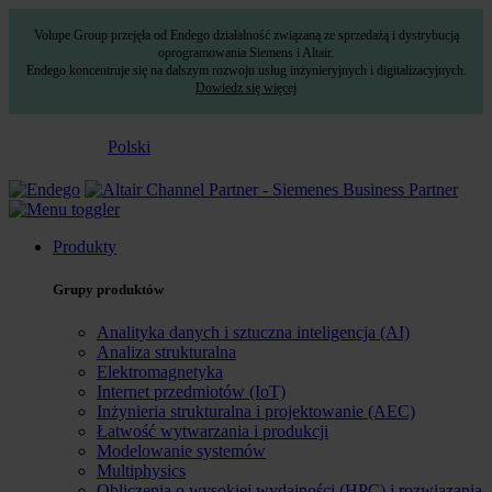
Volupe Group przejęła od Endego działalność związaną ze sprzedażą i dystrybucją
oprogramowania Siemens i Altair.
Endego koncentruje się na dalszym rozwoju usług inżynieryjnych i digitalizacyjnych.
Dowiedz się więcej
Polski
Produkty
Grupy produktów
Analityka danych i sztuczna inteligencja (AI)
Analiza strukturalna
Elektromagnetyka
Internet przedmiotów (IoT)
Inżynieria strukturalna i projektowanie (AEC)
Łatwość wytwarzania i produkcji
Modelowanie systemów
Multiphysics
Obliczenia o wysokiej wydajności (HPC) i rozwiązania