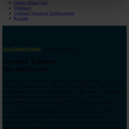
Oferta edukacyjna
Webinary
Centrum Wsparcia Technicznego
Kontakt
Altair Partner Poland
-
Forward Together
Forward Together
.
Siła możliwości
.
Od czterdziestu lat klienci Altair rozwijają granice tego, co możliwe
z punktu widzenia nauki i inżynierii. Wykorzystując połączenie
zaawansowanych metod inżynieryjnych i data science, wspieranych
przez obliczenia wysokiej wydajności (HPC), wspólnie
przekształcamy to, co było niemożliwe, w realne rozwiązania.
Dziś, gdy zaufane technologie Altair stają się częścią Siemens -
wiodącej na świecie firmy w obszarze przemysłowego
oprogramowania - jesteśmy gotowi wspierać Was w szybszym
projektowaniu, inteligentniejszym wytwarzaniu oraz skalowaniu