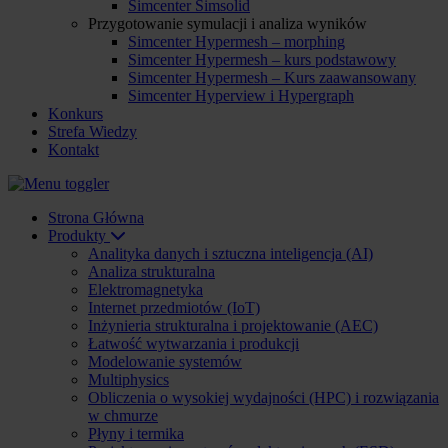
Simcenter Simsolid
Przygotowanie symulacji i analiza wyników
Simcenter Hypermesh – morphing
Simcenter Hypermesh – kurs podstawowy
Simcenter Hypermesh – Kurs zaawansowany
Simcenter Hyperview i Hypergraph
Konkurs
Strefa Wiedzy
Kontakt
Strona Główna
Produkty
Analityka danych i sztuczna inteligencja (AI)
Analiza strukturalna
Elektromagnetyka
Internet przedmiotów (IoT)
Inżynieria strukturalna i projektowanie (AEC)
Łatwość wytwarzania i produkcji
Modelowanie systemów
Multiphysics
Obliczenia o wysokiej wydajności (HPC) i rozwiązania
w chmurze
Płyny i termika