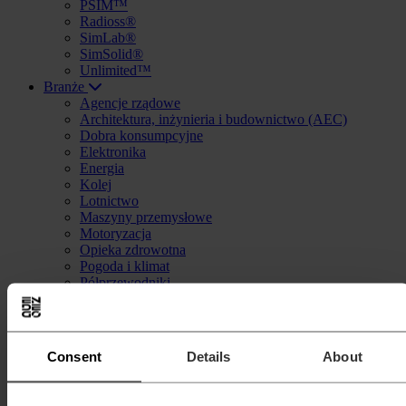
PSIM™
Radioss®
SimLab®
SimSolid®
Unlimited™
Branże
Agencje rządowe
Architektura, inżynieria i budownictwo (AEC)
Dobra konsumpcyjne
Elektronika
Energia
Kolej
Lotnictwo
Maszyny przemysłowe
Motoryzacja
Opieka zdrowotna
Pogoda i klimat
Półprzewodniki
Procesy produkcyjne
Przemysł morski
Sprzęt ciężki
Ubezpieczenia
Consent
Details
About
Usługi finansowe
Szkolenia
Analizy elektromagentyczne