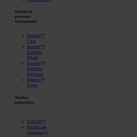
Symulacje
procesów
wytwarzania
Inspire™
Cast
Inspire™
Extrude
Metal
Inspire™
Extrude
Polymer
Inspire™
Form
Analiza
materiałów
EDEM™
Multiscale
Designer®