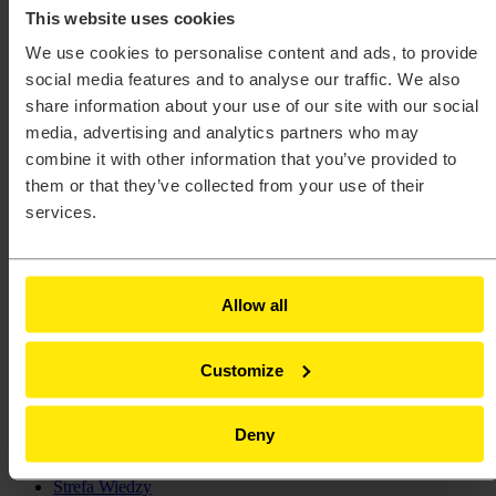
Simcenter Feko – Feko Antenna Advanced
This website uses cookies
Simcenter Feko – Introduction
Simcenter Flux – Analysis of Electric Motors
We use cookies to personalise content and ads, to provide
Simcenter Flux – Electromechanical Devices
social media features and to analyse our traffic. We also
Modeling
share information about your use of our site with our social
Simcenter Flux – Introduction
Simcenter PSIM – kurs podstawowy
media, advertising and analytics partners who may
Analizy strukturalne, termiczne oraz mechanika płynów
combine it with other information that you’ve provided to
Simcenter FlightStream
them or that they’ve collected from your use of their
Simcenter Hyperlife
Simcenter Hyperlife – obliczenia spoin
services.
Simcenter Inspire – analiza strukturalna
Simcenter Optistruct – analiza liniowa
Simcenter Optistruct – analiza nieliniowa
Simcenter Optistruct – analiza termiczna
Allow all
Simcenter Optistruct – dynamika i wibracje
Simcenter Radioss
Simcenter Simsolid
Przygotowanie symulacji i analiza wyników
Customize
Simcenter Hypermesh – morphing
Simcenter Hypermesh – kurs podstawowy
Simcenter Hypermesh – Kurs zaawansowany
Deny
Simcenter Hyperview i Hypergraph
Konkurs
Strefa Wiedzy