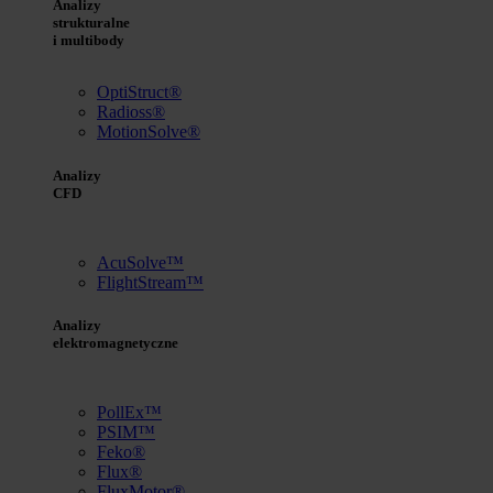
Analizy
strukturalne
i multibody
OptiStruct®
Radioss®
MotionSolve®
Analizy
CFD
AcuSolve™
FlightStream™
Analizy
elektromagnetyczne
PollEx™
PSIM™
Feko®
Flux®
FluxMotor®