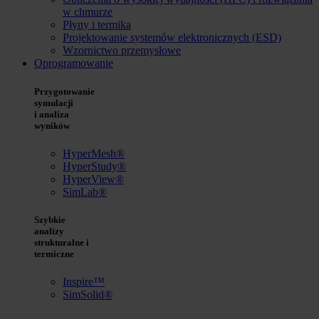
w chmurze
Płyny i termika
Projektowanie systemów elektronicznych (ESD)
Wzornictwo przemysłowe
Oprogramowanie
Przygotowanie
symulacji
i analiza
wyników
HyperMesh®
HyperStudy®
HyperView®
SimLab®
Szybkie
analizy
strukturalne i
termiczne
Inspire™
SimSolid®