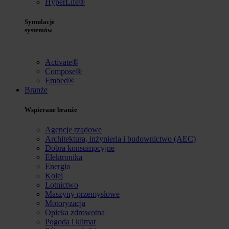
HyperLife®
Symulacje
systemów
Activate®
Compose®
Embed®
Branże
Wspierane branże
Agencje rządowe
Architektura, inżynieria i budownictwo (AEC)
Dobra konsumpcyjne
Elektronika
Energia
Kolej
Lotnictwo
Maszyny przemysłowe
Motoryzacja
Opieka zdrowotna
Pogoda i klimat