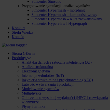
Simcenter Simsolid
Przygotowanie symulacji i analiza wyników
Simcenter Hypermesh – morphing
Simcenter Hypermesh – kurs podstawowy
Simcenter Hypermesh – Kurs zaawansowany
Simcenter Hyperview i Hypergraph
Konkurs
Strefa Wiedzy
Kontakt
Strona Główna
Produkty
Analityka danych i sztuczna inteligencja (AI)
Analiza strukturalna
Elektromagnetyka
Internet przedmiotów (IoT)
Inżynieria strukturalna i projektowanie (AEC)
Łatwość wytwarzania i produkcji
Modelowanie systemów
Multiphysics
Obliczenia o wysokiej wydajności (HPC) i rozwiązania
w chmurze
Płyny i termika