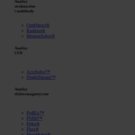
Analizy
strukturalne
i multibody
OptiStruct®
Radioss®
MotionSolve®
Analizy
CFD
AcuSolve™
FlightStream™
Analizy
elektromagnetyczne
PollEx™
PSIM™
Feko®
Flux®
FluxMotor®