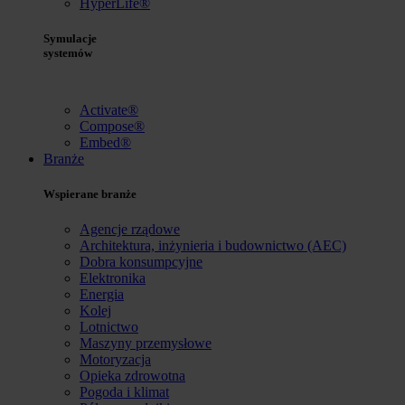
HyperLife®
Symulacje
systemów
Activate®
Compose®
Embed®
Branże
Wspierane branże
Agencje rządowe
Architektura, inżynieria i budownictwo (AEC)
Dobra konsumpcyjne
Elektronika
Energia
Kolej
Lotnictwo
Maszyny przemysłowe
Motoryzacja
Opieka zdrowotna
Pogoda i klimat