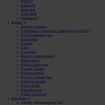
PSIM™
Radioss®
SimLab®
SimSolid®
Unlimited™
Branże
Agencje rządowe
Architektura, inżynieria i budownictwo (AEC)
Dobra konsumpcyjne
Elektronika
Energia
Kolej
Lotnictwo
Maszyny przemysłowe
Motoryzacja
Opieka zdrowotna
Pogoda i klimat
Półprzewodniki
Procesy produkcyjne
Przemysł morski
Sprzęt ciężki
Ubezpieczenia
Usługi finansowe
Szkolenia
Analizy elektromagentyczne