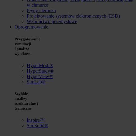
w chmurze
Płyny i termika
Projektowanie systemów elektronicznych (ESD)
Wzornictwo przemysłowe
Oprogramowanie
Przygotowanie
symulacji
i analiza
wyników
HyperMesh®
HyperStudy®
HyperView®
SimLab®
Szybkie
analizy
strukturalne i
termiczne
Inspire™
SimSolid®