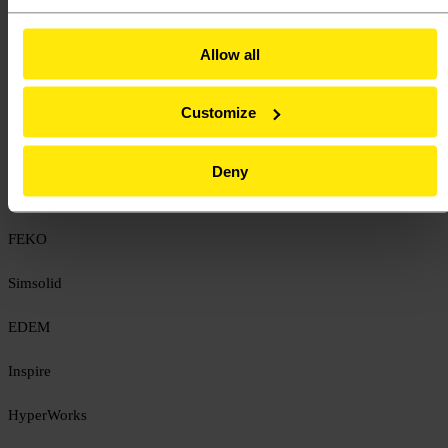
Oferta edukacyjna
Webinary
Centrum Wsparcia Technicznego
Allow all
Kontakt
Altair Partner Poland
-
Strefa wiedzy
-
Video
-
Webinary
Customize
Kategorie materiałów
Deny
Altair
FEKO
Simsolid
EDEM
Inspire
HyperWorks