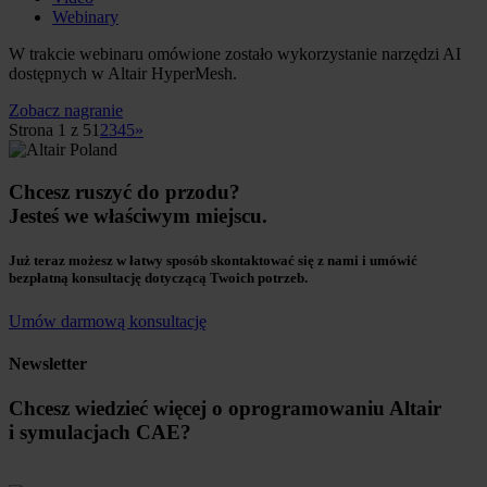
Webinary
W trakcie webinaru omówione zostało wykorzystanie narzędzi AI
dostępnych w Altair HyperMesh.
Zobacz nagranie
Strona 1 z 5
1
2
3
4
5
»
Chcesz ruszyć do przodu?
Jesteś we właściwym miejscu.
Już teraz możesz w łatwy sposób skontaktować się z nami i umówić
bezpłatną konsultację dotyczącą Twoich potrzeb.
Umów darmową konsultację
Newsletter
Chcesz wiedzieć więcej o oprogramowaniu Altair
i symulacjach CAE?