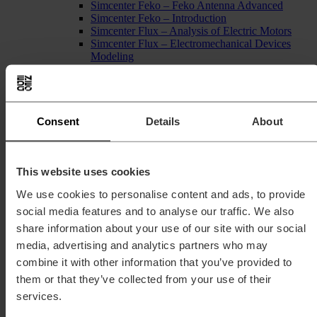
Simcenter Feko – Feko Antenna Advanced
Simcenter Feko – Introduction
Simcenter Flux – Analysis of Electric Motors
Simcenter Flux – Electromechanical Devices
Modeling
Simcenter Flux – Introduction
Simcenter PSIM – kurs podstawowy
Analizy strukturalne, termiczne oraz mechanika płynów
Simcenter FlightStream
Simcenter Hyperlife
Consent
Details
About
Simcenter Hyperlife – obliczenia spoin
Simcenter Inspire – analiza strukturalna
Simcenter Optistruct – analiza liniowa
Simcenter Optistruct – analiza nieliniowa
This website uses cookies
Simcenter Optistruct – analiza termiczna
We use cookies to personalise content and ads, to provide
Simcenter Optistruct – dynamika i wibracje
Simcenter Radioss
social media features and to analyse our traffic. We also
Simcenter Simsolid
share information about your use of our site with our social
Przygotowanie symulacji i analiza wyników
media, advertising and analytics partners who may
Simcenter Hypermesh – morphing
Simcenter Hypermesh – kurs podstawowy
combine it with other information that you’ve provided to
Simcenter Hypermesh – Kurs zaawansowany
them or that they’ve collected from your use of their
Simcenter Hyperview i Hypergraph
services.
Konkurs
Strefa Wiedzy