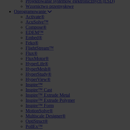
Projektowanie systemów elektronicznych (ESD)
Wzornictwo przemysłowe
Oprogramowanie
Activate®
AcuSolve™
Compose®
EDEM™
Embed®
Feko®
FlightStream™
Flux®
FluxMotor®
HyperLife®
HyperMesh®
HyperStudy®
HyperView®
Inspire™
Inspire™ Cast
Inspire™ Extrude Metal
Inspire™ Extrude Polymer
Inspire™ Form
MotionSolve®
Multiscale Designer®
OptiStruct®
PollEx™