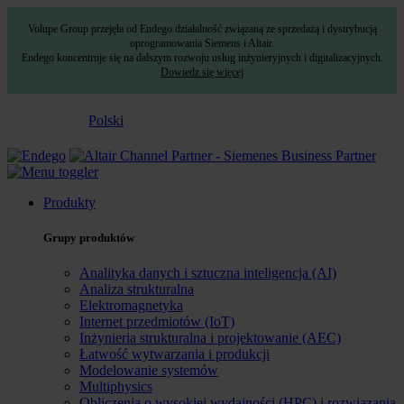
Volupe Group przejęła od Endego działalność związaną ze sprzedażą i dystrybucją
oprogramowania Siemens i Altair.
Endego koncentruje się na dalszym rozwoju usług inżynieryjnych i digitalizacyjnych.
Dowiedz się więcej
Polski
Produkty
Grupy produktów
Analityka danych i sztuczna inteligencja (AI)
Analiza strukturalna
Elektromagnetyka
Internet przedmiotów (IoT)
Inżynieria strukturalna i projektowanie (AEC)
Łatwość wytwarzania i produkcji
Modelowanie systemów
Multiphysics
Obliczenia o wysokiej wydajności (HPC) i rozwiązania