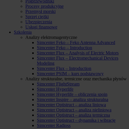
Półprzewodniki
Procesy produkcyjne
Przemysł morski
Sprzęt ciężki
Ubezpieczenia
Usługi finansowe
Szkolenia
Analizy elektromagentyczne
Simcenter Feko – Feko Antenna Advanced
Simcenter Feko – Introduction
Simcenter Flux – Analysis of Electric Motors
Simcenter Flux – Electromechanical Devices
Modeling
Simcenter Flux – Introduction
Simcenter PSIM – kurs podstawowy
Analizy strukturalne, termiczne oraz mechanika płynów
Simcenter FlightStream
Simcenter Hyperlife
Simcenter Hyperlife – obliczenia spoin
Simcenter Inspire – analiza strukturalna
Simcenter Optistruct – analiza liniowa
Simcenter Optistruct – analiza nieliniowa
Simcenter Optistruct – analiza termiczna
Simcenter Optistruct – dynamika i wibracje
Simcenter Radioss