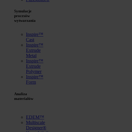
Symulacje
procesów
wytwarzania
Inspire™
Cast
Inspire™
Extrude
Metal
Inspire™
Extrude
Polymer
Inspire™
Form
Analiza
materiałów
EDEM™
Multiscale
Designer®