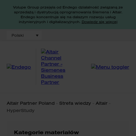
Volupe Group przejęła od Endego działalność związaną ze
sprzedażą i dystrybucją oprogramowania Siemens i Altair.
Endego koncentruje się na dalszym rozwoju usług
inżynieryjnych i digitalizacyjnych.
Dowiedz się więcej
Polski
Altair Partner Poland
-
Strefa wiedzy
-
Altair
-
HyperStudy
Kategorie materiałów