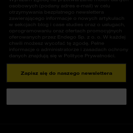
osobowych (podany adres e-mail) w celu
otrzymywania bezpłatnego newslettera
zawierającego informacje o nowych artykułach
w sekcjach blog i case studies oraz o usługach,
oprogramowaniu oraz ofertach promocyjnych
oferowanych przez Endego Sp. z o. o. W każdej
chwili możesz wycofać tę zgodę. Pełne
informacje o administratorze i zasadach ochrony
danych znajdują się w Polityce Prywatności.
Zapisz się do naszego newslettera
Proszę nie wypełniać tego pola.