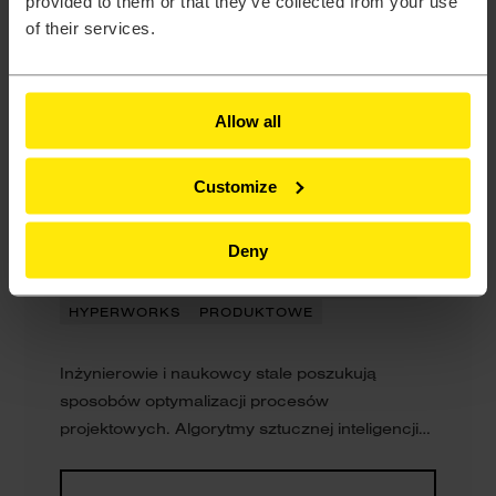
provided to them or that they’ve collected from your use
of their services.
Allow all
Customize
Przyspieszona optymalizacja
z wykorzystaniem AI
Deny
ALTAIR
ARTYKUŁY
FEKO
HYPERSTUDY
HYPERWORKS
PRODUKTOWE
Inżynierowie i naukowcy stale poszukują
sposobów optymalizacji procesów
projektowych. Algorytmy sztucznej inteligencji
stają się coraz bardziej obiecującymi
narzędziami z tego obszaru. Jak AI może