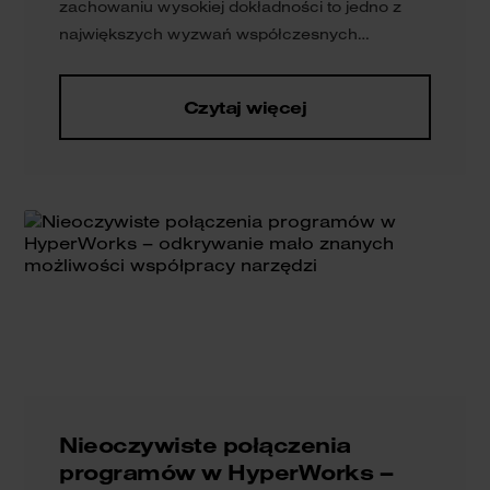
zachowaniu wysokiej dokładności to jedno z
największych wyzwań współczesnych
zespołów inżynierskich. Naprzeciw wychodzi
mu HyperWorks. Rozwiązanie łączy sztuczną
Czytaj więcej
inteligencję, obliczenia wysokiej wydajności
oraz technologie chmurowe, umożliwiając
tworzenie wirtualnych prototypów w rekordowo
krótkim czasie. Automatyzacja i optymalizacja
pozwalają szybciej testować warianty i
podejmować decyzje, zwiększając efektywność
pracy nad projektami.
Nieoczywiste połączenia
programów w HyperWorks –