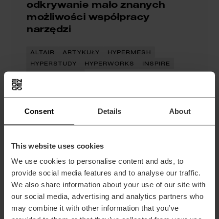
odkrywanie mało znanych
możliwości współpracy
narzędzi
ALTAIR
ARTYKUŁY
HYPERMESH
HYPERSTUDY
HYPERWORKS
INSPIRE
PRODUKTOWE
HyperWorks to pakiet narzędzi do symulacji i
Consent
Details
About
analiz inżynierskich, który poza popularnymi
rozwiązaniami oferuje mniej oczywiste
integracje mogące znacząco zwiększyć
This website uses cookies
efektywność pracy. Poznaj mało znane
Czytaj więcej
We use cookies to personalise content and ads, to
możliwości współpracy narzędzi, które
provide social media features and to analyse our traffic.
wspierają optymalizację procesów
We also share information about your use of our site with
projektowych i analitycznych, otwierając nowe
our social media, advertising and analytics partners who
możliwości w codziennych zadaniach
may combine it with other information that you’ve
inżynierskich.