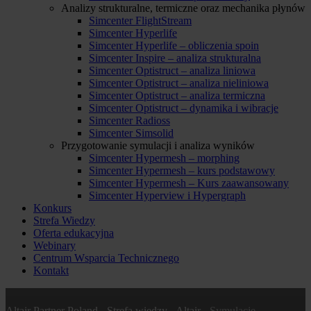
Analizy strukturalne, termiczne oraz mechanika płynów
Simcenter FlightStream
Simcenter Hyperlife
Simcenter Hyperlife – obliczenia spoin
Simcenter Inspire – analiza strukturalna
Simcenter Optistruct – analiza liniowa
Simcenter Optistruct – analiza nieliniowa
Simcenter Optistruct – analiza termiczna
Simcenter Optistruct – dynamika i wibracje
Simcenter Radioss
Simcenter Simsolid
Przygotowanie symulacji i analiza wyników
Simcenter Hypermesh – morphing
Simcenter Hypermesh – kurs podstawowy
Simcenter Hypermesh – Kurs zaawansowany
Simcenter Hyperview i Hypergraph
Konkurs
Strefa Wiedzy
Oferta edukacyjna
Webinary
Centrum Wsparcia Technicznego
Kontakt
Altair Partner Poland
-
Strefa wiedzy
-
Altair
-
Symulacje