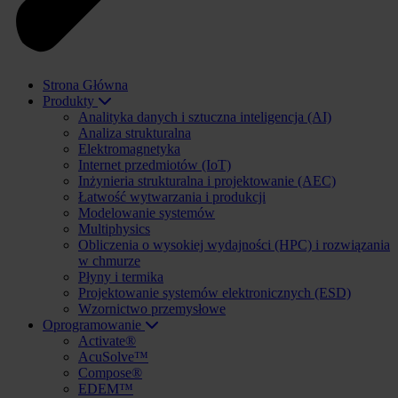
Strona Główna
Produkty
Analityka danych i sztuczna inteligencja (AI)
Analiza strukturalna
Elektromagnetyka
Internet przedmiotów (IoT)
Inżynieria strukturalna i projektowanie (AEC)
Łatwość wytwarzania i produkcji
Modelowanie systemów
Multiphysics
Obliczenia o wysokiej wydajności (HPC) i rozwiązania
w chmurze
Płyny i termika
Projektowanie systemów elektronicznych (ESD)
Wzornictwo przemysłowe
Oprogramowanie
Activate®
AcuSolve™
Compose®
EDEM™