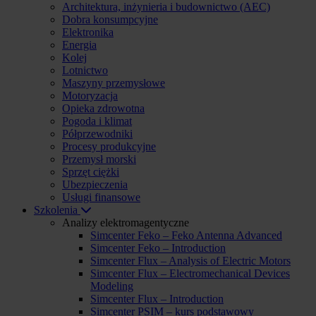
Architektura, inżynieria i budownictwo (AEC)
Dobra konsumpcyjne
Elektronika
Energia
Kolej
Lotnictwo
Maszyny przemysłowe
Motoryzacja
Opieka zdrowotna
Pogoda i klimat
Półprzewodniki
Procesy produkcyjne
Przemysł morski
Sprzęt ciężki
Ubezpieczenia
Usługi finansowe
Szkolenia
Analizy elektromagentyczne
Simcenter Feko – Feko Antenna Advanced
Simcenter Feko – Introduction
Simcenter Flux – Analysis of Electric Motors
Simcenter Flux – Electromechanical Devices
Modeling
Simcenter Flux – Introduction
Simcenter PSIM – kurs podstawowy