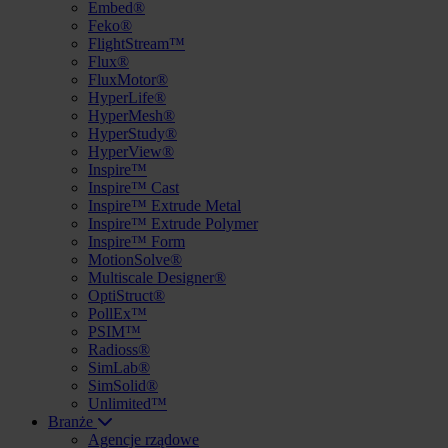
Embed®
Feko®
FlightStream™
Flux®
FluxMotor®
HyperLife®
HyperMesh®
HyperStudy®
HyperView®
Inspire™
Inspire™ Cast
Inspire™ Extrude Metal
Inspire™ Extrude Polymer
Inspire™ Form
MotionSolve®
Multiscale Designer®
OptiStruct®
PollEx™
PSIM™
Radioss®
SimLab®
SimSolid®
Unlimited™
Branże
Agencje rządowe