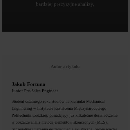
bardziej precyzyjne analizy.
Autor artykułu
Jakub Fortuna
Junior Pre-Sales Engineer
Student ostatniego roku studiów na kierunku Mechanical
Enginnering w Instytucie Kształcenia Międzynarodowego
Politechniki Łódzkiej, posiadający już kilkuletnie doświadczenie
w obszarze analiz metodą elementów skończonych (MES).
Szczególnie interesują go zagadnienia akustyczne. Swoją wiedzę