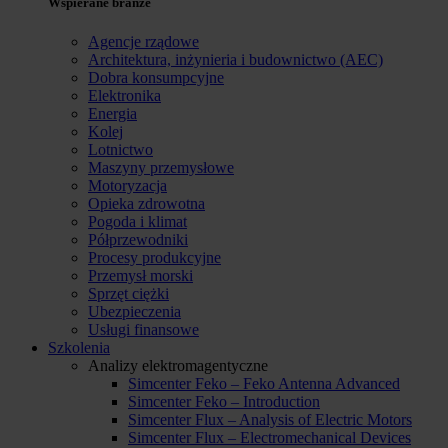
Wspierane branże
Agencje rządowe
Architektura, inżynieria i budownictwo (AEC)
Dobra konsumpcyjne
Elektronika
Energia
Kolej
Lotnictwo
Maszyny przemysłowe
Motoryzacja
Opieka zdrowotna
Pogoda i klimat
Półprzewodniki
Procesy produkcyjne
Przemysł morski
Sprzęt ciężki
Ubezpieczenia
Usługi finansowe
Szkolenia
Analizy elektromagentyczne
Simcenter Feko – Feko Antenna Advanced
Simcenter Feko – Introduction
Simcenter Flux – Analysis of Electric Motors
Simcenter Flux – Electromechanical Devices