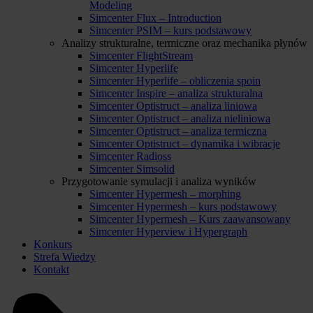
Modeling
Simcenter Flux – Introduction
Simcenter PSIM – kurs podstawowy
Analizy strukturalne, termiczne oraz mechanika płynów
Simcenter FlightStream
Simcenter Hyperlife
Simcenter Hyperlife – obliczenia spoin
Simcenter Inspire – analiza strukturalna
Simcenter Optistruct – analiza liniowa
Simcenter Optistruct – analiza nieliniowa
Simcenter Optistruct – analiza termiczna
Simcenter Optistruct – dynamika i wibracje
Simcenter Radioss
Simcenter Simsolid
Przygotowanie symulacji i analiza wyników
Simcenter Hypermesh – morphing
Simcenter Hypermesh – kurs podstawowy
Simcenter Hypermesh – Kurs zaawansowany
Simcenter Hyperview i Hypergraph
Konkurs
Strefa Wiedzy
Kontakt