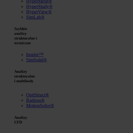
HyperMesh®
HyperStudy®
HyperView®
SimLab®
Szybkie
analizy
strukturalne i
termiczne
Inspire™
SimSolid®
Analizy
strukturalne
i multibody
OptiStruct®
Radioss®
MotionSolve®
Analizy
CFD