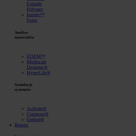
Extrude
Polymer
Inspire™
Form
Analiza
materiałów
EDEM™
Multiscale
Designer®
HyperLife®
Symulacje
systemów
Activate®
Compose®
Embed®
Branże