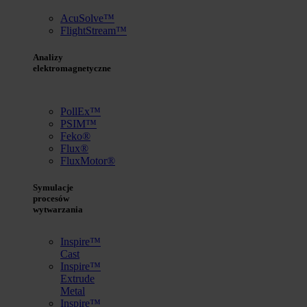
AcuSolve™
FlightStream™
Analizy
elektromagnetyczne
PollEx™
PSIM™
Feko®
Flux®
FluxMotor®
Symulacje
procesów
wytwarzania
Inspire™
Cast
Inspire™
Extrude
Metal
Inspire™