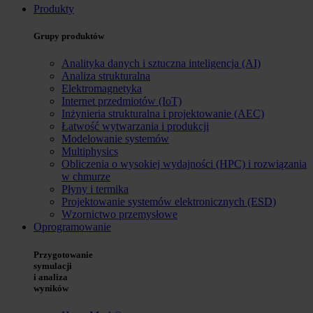
Produkty
Grupy produktów
Analityka danych i sztuczna inteligencja (AI)
Analiza strukturalna
Elektromagnetyka
Internet przedmiotów (IoT)
Inżynieria strukturalna i projektowanie (AEC)
Łatwość wytwarzania i produkcji
Modelowanie systemów
Multiphysics
Obliczenia o wysokiej wydajności (HPC) i rozwiązania
w chmurze
Płyny i termika
Projektowanie systemów elektronicznych (ESD)
Wzornictwo przemysłowe
Oprogramowanie
Przygotowanie
symulacji
i analiza
wyników