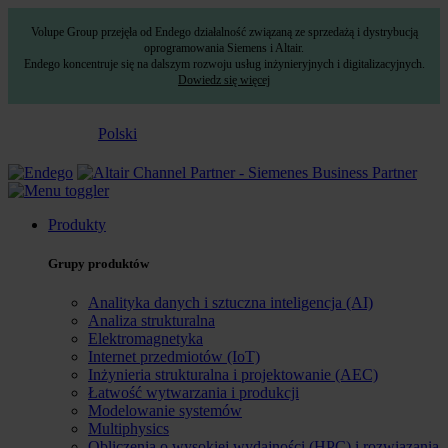
Volupe Group przejęła od Endego działalność związaną ze sprzedażą i dystrybucją
oprogramowania Siemens i Altair.
Endego koncentruje się na dalszym rozwoju usług inżynieryjnych i digitalizacyjnych.
Dowiedz się więcej
Polski
Produkty
Grupy produktów
Analityka danych i sztuczna inteligencja (AI)
Analiza strukturalna
Elektromagnetyka
Internet przedmiotów (IoT)
Inżynieria strukturalna i projektowanie (AEC)
Łatwość wytwarzania i produkcji
Modelowanie systemów
Multiphysics
Obliczenia o wysokiej wydajności (HPC) i rozwiązania