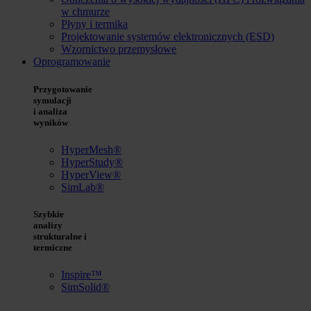
w chmurze
Płyny i termika
Projektowanie systemów elektronicznych (ESD)
Wzornictwo przemysłowe
Oprogramowanie
Przygotowanie
symulacji
i analiza
wyników
HyperMesh®
HyperStudy®
HyperView®
SimLab®
Szybkie
analizy
strukturalne i
termiczne
Inspire™
SimSolid®