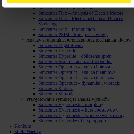
Simcenter Feko – Feko Antenna Advanced
Simcenter Feko – Introduction
Simcenter Flux – Analysis of Electric Motors
Simcenter Flux – Electromechanical Devices
Modeling
Simcenter Flux – Introduction
Simcenter PSIM – kurs podstawowy
Analizy strukturalne, termiczne oraz mechanika płynów
Simcenter FlightStream
Simcenter Hyperlife
Simcenter Hyperlife – obliczenia spoin
Simcenter Inspire – analiza strukturalna
Simcenter Optistruct – analiza liniowa
Simcenter Optistruct – analiza nieliniowa
Simcenter Optistruct – analiza termiczna
Simcenter Optistruct – dynamika i wibracje
Simcenter Radioss
Simcenter Simsolid
Przygotowanie symulacji i analiza wyników
Simcenter Hypermesh – morphing
Simcenter Hypermesh – kurs podstawowy
Simcenter Hypermesh – Kurs zaawansowany
Simcenter Hyperview i Hypergraph
Konkurs
Strefa Wiedzy