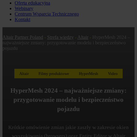
Oferta edukacyjna
Webinary
Centrum Wsparcia Technicznego
Kontakt
Altair Partner Poland
-
Strefa wiedzy
-
Altair
-
HyperMesh 2024 –
najważniejsze zmiany: przygotowanie modelu i bezpieczeństwo
pojazdu
Altair
Filmy produktowe
HyperMesh
Video
HyperMesh 2024 – najważniejsze zmiany:
przygotowanie modelu i bezpieczeństwo
pojazdu
Krótkie omówienie zmian jakie zaszły w zakresie okien
wyszukiwania (browsers) oraz Entity Editor w Altair