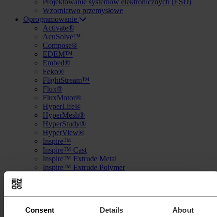
Projektowanie systemów elektronicznych (ESD)
Wzornictwo przemysłowe
Oprogramowanie
Activate®
AcuSolve™
Compose®
EDEM™
Embed®
Feko®
FlightStream™
Flux®
FluxMotor®
HyperLife®
HyperMesh®
HyperStudy®
HyperView®
Inspire™
Inspire™ Cast
Inspire™ Extrude Metal
Inspire™ Extrude Polymer
Inspire™ Form
MotionSolve®
Multiscale Designer®
OptiStruct®
Consent
Details
About
PollEx™