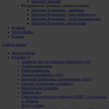
Simcenter Simsolid
Przygotowanie symulacji i analiza wyników
Simcenter Hypermesh – morphing
Simcenter Hypermesh – kurs podstawowy
Simcenter Hypermesh – Kurs zaawansowany
Simcenter Hyperview i Hypergraph
Konkurs
Strefa Wiedzy
Kontakt
Strona Główna
Produkty
Analityka danych i sztuczna inteligencja (AI)
Analiza strukturalna
Elektromagnetyka
Internet przedmiotów (IoT)
Inżynieria strukturalna i projektowanie (AEC)
Łatwość wytwarzania i produkcji
Modelowanie systemów
Multiphysics
Obliczenia o wysokiej wydajności (HPC) i rozwiązania
w chmurze
Płyny i termika