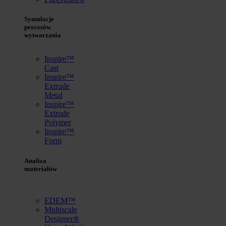
Symulacje
procesów
wytwarzania
Inspire™
Cast
Inspire™
Extrude
Metal
Inspire™
Extrude
Polymer
Inspire™
Form
Analiza
materiałów
EDEM™
Multiscale
Designer®