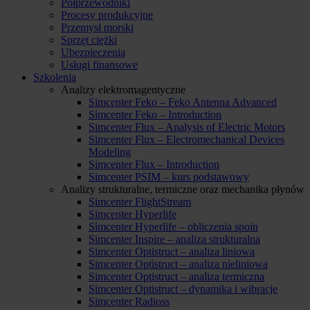
Półprzewodniki
Procesy produkcyjne
Przemysł morski
Sprzęt ciężki
Ubezpieczenia
Usługi finansowe
Szkolenia
Analizy elektromagentyczne
Simcenter Feko – Feko Antenna Advanced
Simcenter Feko – Introduction
Simcenter Flux – Analysis of Electric Motors
Simcenter Flux – Electromechanical Devices
Modeling
Simcenter Flux – Introduction
Simcenter PSIM – kurs podstawowy
Analizy strukturalne, termiczne oraz mechanika płynów
Simcenter FlightStream
Simcenter Hyperlife
Simcenter Hyperlife – obliczenia spoin
Simcenter Inspire – analiza strukturalna
Simcenter Optistruct – analiza liniowa
Simcenter Optistruct – analiza nieliniowa
Simcenter Optistruct – analiza termiczna
Simcenter Optistruct – dynamika i wibracje
Simcenter Radioss