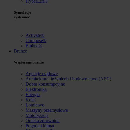
HyperLife®
Symulacje
systemów
Activate®
Compose®
Embed®
Branże
Wspierane branże
Agencje rządowe
Architektura, inżynieria i budownictwo (AEC)
Dobra konsumpcyjne
Elektronika
Energia
Kolej
Lotnictwo
Maszyny przemysłowe
Motoryzacja
Opieka zdrowotna
Pogoda i klimat