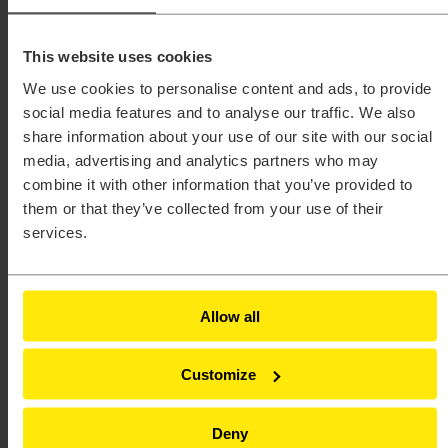
PSIM™
Radioss®
SimLab®
This website uses cookies
SimSolid®
Unlimited™
We use cookies to personalise content and ads, to provide
Branże
social media features and to analyse our traffic. We also
Agencje rządowe
Architektura, inżynieria i budownictwo (AEC)
share information about your use of our site with our social
Dobra konsumpcyjne
media, advertising and analytics partners who may
Elektronika
combine it with other information that you’ve provided to
Energia
Kolej
them or that they’ve collected from your use of their
Lotnictwo
services.
Maszyny przemysłowe
Motoryzacja
Opieka zdrowotna
Pogoda i klimat
Półprzewodniki
Allow all
Procesy produkcyjne
Przemysł morski
Sprzęt ciężki
Customize
Ubezpieczenia
Usługi finansowe
Szkolenia
Deny
Analizy elektromagentyczne