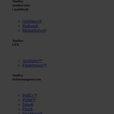
Analizy
strukturalne
i multibody
OptiStruct®
Radioss®
MotionSolve®
Analizy
CFD
AcuSolve™
FlightStream™
Analizy
elektromagnetyczne
PollEx™
PSIM™
Feko®
Flux®
FluxMotor®