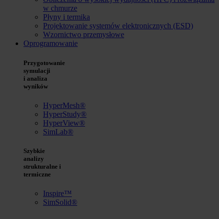
w chmurze
Płyny i termika
Projektowanie systemów elektronicznych (ESD)
Wzornictwo przemysłowe
Oprogramowanie
Przygotowanie
symulacji
i analiza
wyników
HyperMesh®
HyperStudy®
HyperView®
SimLab®
Szybkie
analizy
strukturalne i
termiczne
Inspire™
SimSolid®