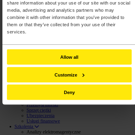
PSIM™
share information about your use of our site with our social
Radioss®
media, advertising and analytics partners who may
SimLab®
combine it with other information that you’ve provided to
SimSolid®
Unlimited™
them or that they’ve collected from your use of their
Branże
services.
Agencje rządowe
Architektura, inżynieria i budownictwo (AEC)
Dobra konsumpcyjne
Elektronika
Energia
Allow all
Kolej
Lotnictwo
Maszyny przemysłowe
Customize
Motoryzacja
Opieka zdrowotna
Pogoda i klimat
Deny
Półprzewodniki
Procesy produkcyjne
Przemysł morski
Sprzęt ciężki
Ubezpieczenia
Usługi finansowe
Szkolenia
Analizy elektromagentyczne