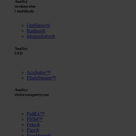
Analizy
strukturalne
i multibody
OptiStruct®
Radioss®
MotionSolve®
Analizy
CFD
AcuSolve™
FlightStream™
Analizy
elektromagnetyczne
PollEx™
PSIM™
Feko®
Flux®
FluxMotor®