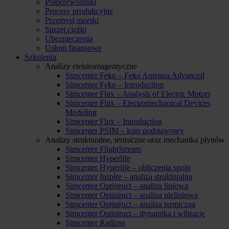
Półprzewodniki
Procesy produkcyjne
Przemysł morski
Sprzęt ciężki
Ubezpieczenia
Usługi finansowe
Szkolenia
Analizy elektromagentyczne
Simcenter Feko – Feko Antenna Advanced
Simcenter Feko – Introduction
Simcenter Flux – Analysis of Electric Motors
Simcenter Flux – Electromechanical Devices
Modeling
Simcenter Flux – Introduction
Simcenter PSIM – kurs podstawowy
Analizy strukturalne, termiczne oraz mechanika płynów
Simcenter FlightStream
Simcenter Hyperlife
Simcenter Hyperlife – obliczenia spoin
Simcenter Inspire – analiza strukturalna
Simcenter Optistruct – analiza liniowa
Simcenter Optistruct – analiza nieliniowa
Simcenter Optistruct – analiza termiczna
Simcenter Optistruct – dynamika i wibracje
Simcenter Radioss