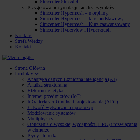
Simcenter Simsolid
Przygotowanie symulacji i analiza wyników
Simcenter Hypermesh – morphing
Simcenter Hypermesh – kurs podstawowy
Simcenter Hypermesh – Kurs zaawansowany
Simcenter Hyperview i Hypergraph
Konkurs
Strefa Wiedzy
Kontakt
Strona Główna
Produkty
Analityka danych i sztuczna inteligencja (AI)
Analiza strukturalna
Elektromagnetyka
Internet przedmiotów (IoT)
Inżynieria strukturalna i projektowanie (AEC)
Łatwość wytwarzania i produkcji
Modelowanie systemów
Multiphysics
Obliczenia o wysokiej wydajności (HPC) i rozwiązania
w chmurze
Płyny i termika