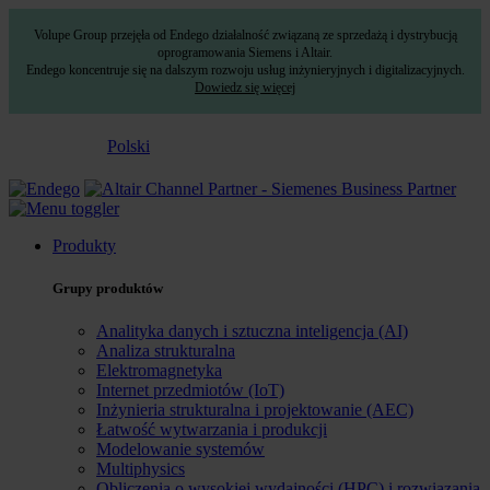
Volupe Group przejęła od Endego działalność związaną ze sprzedażą i dystrybucją
oprogramowania Siemens i Altair.
Endego koncentruje się na dalszym rozwoju usług inżynieryjnych i digitalizacyjnych.
Dowiedz się więcej
Polski
Produkty
Grupy produktów
Analityka danych i sztuczna inteligencja (AI)
Analiza strukturalna
Elektromagnetyka
Internet przedmiotów (IoT)
Inżynieria strukturalna i projektowanie (AEC)
Łatwość wytwarzania i produkcji
Modelowanie systemów
Multiphysics
Obliczenia o wysokiej wydajności (HPC) i rozwiązania