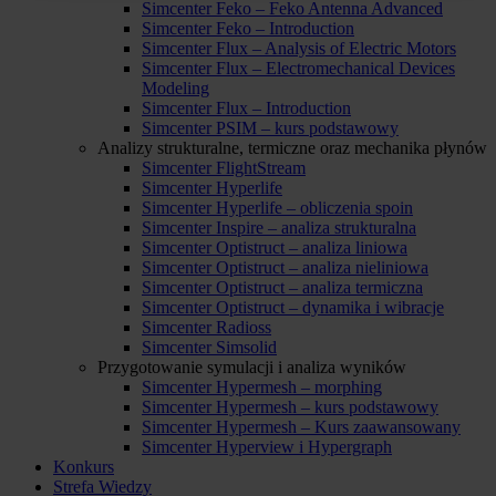
Simcenter Feko – Feko Antenna Advanced
Simcenter Feko – Introduction
Simcenter Flux – Analysis of Electric Motors
Simcenter Flux – Electromechanical Devices
Modeling
Simcenter Flux – Introduction
Simcenter PSIM – kurs podstawowy
Analizy strukturalne, termiczne oraz mechanika płynów
Simcenter FlightStream
Simcenter Hyperlife
Simcenter Hyperlife – obliczenia spoin
Simcenter Inspire – analiza strukturalna
Simcenter Optistruct – analiza liniowa
Simcenter Optistruct – analiza nieliniowa
Simcenter Optistruct – analiza termiczna
Simcenter Optistruct – dynamika i wibracje
Simcenter Radioss
Simcenter Simsolid
Przygotowanie symulacji i analiza wyników
Simcenter Hypermesh – morphing
Simcenter Hypermesh – kurs podstawowy
Simcenter Hypermesh – Kurs zaawansowany
Simcenter Hyperview i Hypergraph
Konkurs
Strefa Wiedzy