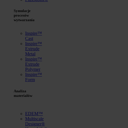
Symulacje
procesów
wytwarzania
Inspire™
Cast
Inspire™
Extrude
Metal
Inspire™
Extrude
Polymer
Inspire™
Form
Analiza
materiałów
EDEM™
Multiscale
Designer®