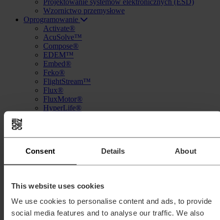
Projektowanie systemów elektronicznych (ESD)
Wzornictwo przemysłowe
Oprogramowanie
Activate®
AcuSolve™
Compose®
EDEM™
Embed®
Feko®
FlightStream™
Flux®
FluxMotor®
HyperLife®
HyperMesh®
HyperStudy®
HyperView®
Inspire™
Consent
Details
About
Inspire™ Cast
Inspire™ Extrude Metal
Inspire™ Extrude Polymer
Inspire™ Form
This website uses cookies
MotionSolve®
Multiscale Designer®
We use cookies to personalise content and ads, to provide
OptiStruct®
social media features and to analyse our traffic. We also
PollEx™