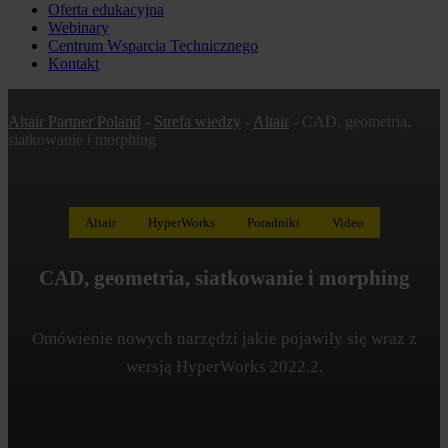
Oferta edukacyjna
Webinary
Centrum Wsparcia Technicznego
Kontakt
Altair Partner Poland
-
Strefa wiedzy
-
Altair
-
CAD, geometria,
siatkowanie i morphing
Altair
HyperWorks
Poradniki
Video
CAD, geometria, siatkowanie i morphing
Omówienie nowych narzędzi jakie pojawiły się wraz z
wersją HyperWorks 2022.2.