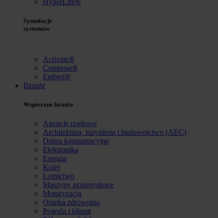
HyperLife®
Symulacje
systemów
Activate®
Compose®
Embed®
Branże
Wspierane branże
Agencje rządowe
Architektura, inżynieria i budownictwo (AEC)
Dobra konsumpcyjne
Elektronika
Energia
Kolej
Lotnictwo
Maszyny przemysłowe
Motoryzacja
Opieka zdrowotna
Pogoda i klimat