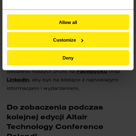
Altair za współorganizację tego
wyjątkowego wydarzenia.
Allow all
Materiały z konferencji
Customize
Informujemy, że w najbliższym czasie będziemy
przypominać Państwu poszczególne
Deny
prezentacje z ATC Poland. Zachęcamy do
śledzenia naszych profili na
Facebooku
oraz
LinkedIn
, aby być na bieżąco z najnowszymi
informacjami i wydarzeniami.
Do zobaczenia podczas
kolejnej edycji Altair
Technology Conference