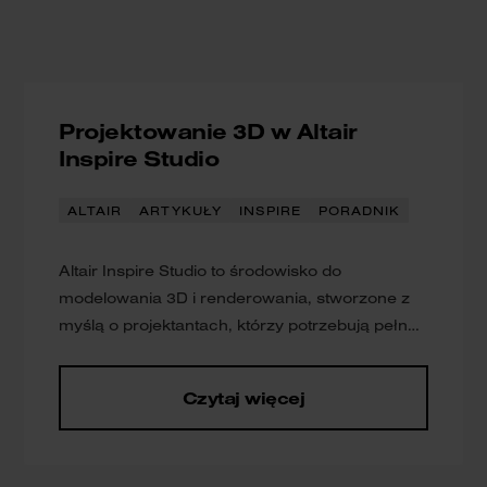
Projektowanie 3D w Altair
Inspire Studio
ALTAIR
ARTYKUŁY
INSPIRE
PORADNIK
Altair Inspire Studio to środowisko do
modelowania 3D i renderowania, stworzone z
myślą o projektantach, którzy potrzebują pełnej
swobody twórczej. Program działa zarówno na
Windows, jak i macOS, co czyni go
Czytaj więcej
uniwersalnym narzędziem dla użytkowników
różnych platform i umożliwia elastyczną pracę
w różnorodnych środowiskach projektowych.