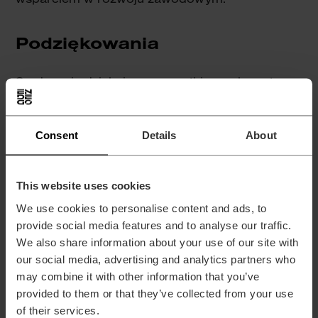
Podziękowania
Serdecznie dziękujemy wszystkim prelegentom
za ich cenne wystąpienia oraz uczestnikom za
aktywny udział w konferencji. Państwa
Consent
Details
About
zaangażowanie i wkład merytoryczny były
kluczowe dla sukcesu tego wydarzenia.
This website uses cookies
Wyrazy wdzięczności kierujemy również do
We use cookies to personalise content and ads, to
naszych partnerów – firm Lenovo i 3Dconnexion
provide social media features and to analyse our traffic.
– za ich wsparcie i współpracę, które przyczyniły
We also share information about your use of our site with
się do wysokiego poziomu organizacji
our social media, advertising and analytics partners who
konferencji.
may combine it with other information that you’ve
provided to them or that they’ve collected from your use
Specjalne podziękowania kierujemy do firmy
of their services.