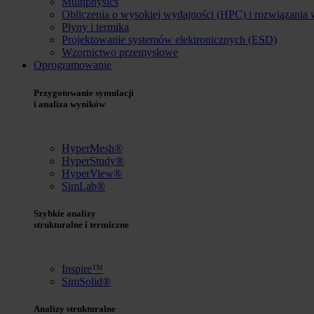
Multiphysics
Obliczenia o wysokiej wydajności (HPC) i rozwiązania
Płyny i termika
Projektowanie systemów elektronicznych (ESD)
Wzornictwo przemysłowe
Oprogramowanie
Przygotowanie symulacji
i analiza wyników
HyperMesh®
HyperStudy®
HyperView®
SimLab®
Szybkie analizy
strukturalne i termiczne
Inspire™
SimSolid®
Analizy strukturalne