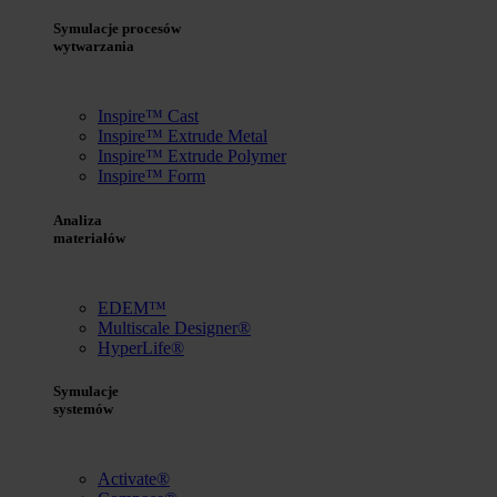
Symulacje procesów
wytwarzania
Inspire™ Cast
Inspire™ Extrude Metal
Inspire™ Extrude Polymer
Inspire™ Form
Analiza
materiałów
EDEM™
Multiscale Designer®
HyperLife®
Symulacje
systemów
Activate®