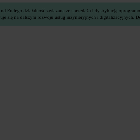
 od Endego działalność związaną ze sprzedażą i dystrybucją oprogramow
je się na dalszym rozwoju usług inżynieryjnych i digitalizacyjnych.
Do