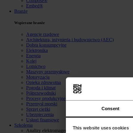
Compose®
Embed®
Branże
Wspierane branże
Agencje rządowe
Architektura, inżynieria i budownictwo (AEC)
Dobra konsumpcyjne
Elektronika
Energia
Kolej
Lotnictwo
Maszyny przemysłowe
Motoryzacja
Opieka zdrowotna
Pogoda i klimat
Półprzewodniki
Procesy produkcyjne
Przemysł morski
Consent
Sprzęt ciężki
Ubezpieczenia
Usługi finansowe
Szkolenia
This website uses cookies
Analizy elektromagentyczne