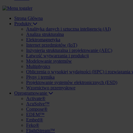
Strona Główna
Produkty
Analityka danych i sztuczna inteligencja (AI)
Analiza strukturalna
Elektromagnetyka
Internet przedmiotów (IoT)
Inżynieria strukturalna i projektowanie (AEC)
Łatwość wytwarzania i produkcji
Modelowanie systemów
Multiphysics
Obliczenia o wysokiej wydajności (HPC) i rozwiązania
Płyny i termika
Projektowanie systemów elektronicznych (ESD)
Wzornictwo przemysłowe
Oprogramowanie
Activate®
AcuSolve™
Compose®
EDEM™
Embed®
Feko®
FlightStream™