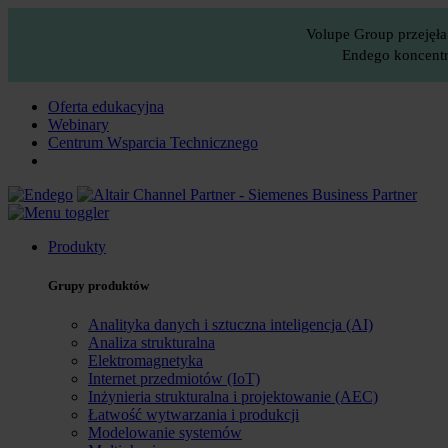
Volupe Group przejęła
Endego koncentru
Oferta edukacyjna
Webinary
Centrum Wsparcia Technicznego
Produkty
Grupy produktów
Analityka danych i sztuczna inteligencja (AI)
Analiza strukturalna
Elektromagnetyka
Internet przedmiotów (IoT)
Inżynieria strukturalna i projektowanie (AEC)
Łatwość wytwarzania i produkcji
Modelowanie systemów