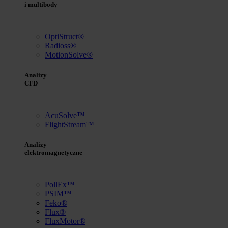
i multibody
OptiStruct®
Radioss®
MotionSolve®
Analizy
CFD
AcuSolve™
FlightStream™
Analizy
elektromagnetyczne
PollEx™
PSIM™
Feko®
Flux®
FluxMotor®