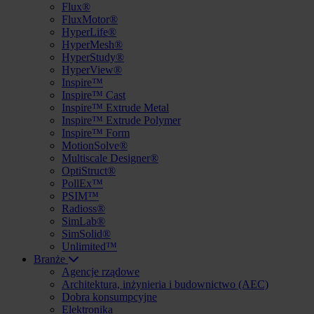
Flux®
FluxMotor®
HyperLife®
HyperMesh®
HyperStudy®
HyperView®
Inspire™
Inspire™ Cast
Inspire™ Extrude Metal
Inspire™ Extrude Polymer
Inspire™ Form
MotionSolve®
Multiscale Designer®
OptiStruct®
PollEx™
PSIM™
Radioss®
SimLab®
SimSolid®
Unlimited™
Branże
Agencje rządowe
Architektura, inżynieria i budownictwo (AEC)
Dobra konsumpcyjne
Elektronika