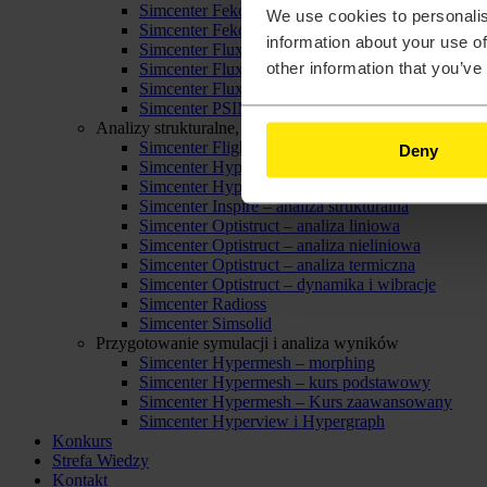
Simcenter Feko – Feko Antenna Advanced
We use cookies to personalis
Simcenter Feko – Introduction
information about your use of
Simcenter Flux – Analysis of Electric Motors
other information that you’ve
Simcenter Flux – Electromechanical Devices Mod
Simcenter Flux – Introduction
Simcenter PSIM – kurs podstawowy
Analizy strukturalne, termiczne oraz mechanika płynów
Simcenter FlightStream
Deny
Simcenter Hyperlife
Simcenter Hyperlife – obliczenia spoin
Simcenter Inspire – analiza strukturalna
Simcenter Optistruct – analiza liniowa
Simcenter Optistruct – analiza nieliniowa
Simcenter Optistruct – analiza termiczna
Simcenter Optistruct – dynamika i wibracje
Simcenter Radioss
Simcenter Simsolid
Przygotowanie symulacji i analiza wyników
Simcenter Hypermesh – morphing
Simcenter Hypermesh – kurs podstawowy
Simcenter Hypermesh – Kurs zaawansowany
Simcenter Hyperview i Hypergraph
Konkurs
Strefa Wiedzy
Kontakt