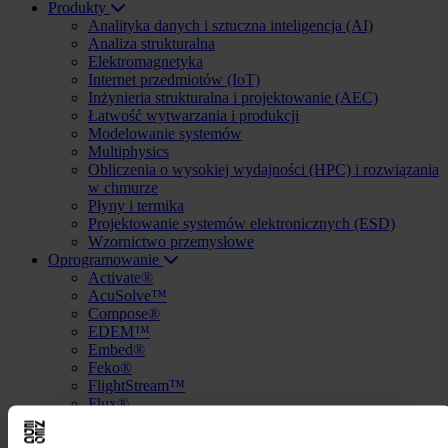
Produkty
Analityka danych i sztuczna inteligencja (AI)
Analiza strukturalna
Elektromagnetyka
Internet przedmiotów (IoT)
Inżynieria strukturalna i projektowanie (AEC)
Łatwość wytwarzania i produkcji
Modelowanie systemów
Multiphysics
Obliczenia o wysokiej wydajności (HPC) i rozwiązania
w chmurze
Płyny i termika
Projektowanie systemów elektronicznych (ESD)
Wzornictwo przemysłowe
Oprogramowanie
Activate®
AcuSolve™
Compose®
EDEM™
Embed®
Feko®
FlightStream™
Flux®
FluxMotor®
HyperLife®