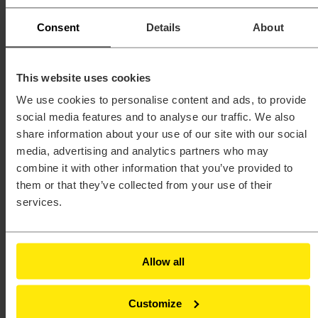
HyperMesh®
HyperStudy®
Consent
Details
About
HyperView®
Inspire™
Inspire™ Cast
Inspire™ Extrude Metal
This website uses cookies
Inspire™ Extrude Polymer
Inspire™ Form
We use cookies to personalise content and ads, to provide
MotionSolve®
social media features and to analyse our traffic. We also
Multiscale Designer®
share information about your use of our site with our social
OptiStruct®
PollEx™
media, advertising and analytics partners who may
PSIM™
combine it with other information that you’ve provided to
Radioss®
them or that they’ve collected from your use of their
SimLab®
SimSolid®
services.
Unlimited™
Branże
Agencje rządowe
Architektura, inżynieria i budownictwo (AEC)
Allow all
Dobra konsumpcyjne
Elektronika
Energia
Kolej
Customize
Lotnictwo