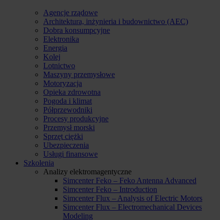
Agencje rządowe
Architektura, inżynieria i budownictwo (AEC)
Dobra konsumpcyjne
Elektronika
Energia
Kolej
Lotnictwo
Maszyny przemysłowe
Motoryzacja
Opieka zdrowotna
Pogoda i klimat
Półprzewodniki
Procesy produkcyjne
Przemysł morski
Sprzęt ciężki
Ubezpieczenia
Usługi finansowe
Szkolenia
Analizy elektromagentyczne
Simcenter Feko – Feko Antenna Advanced
Simcenter Feko – Introduction
Simcenter Flux – Analysis of Electric Motors
Simcenter Flux – Electromechanical Devices
Modeling