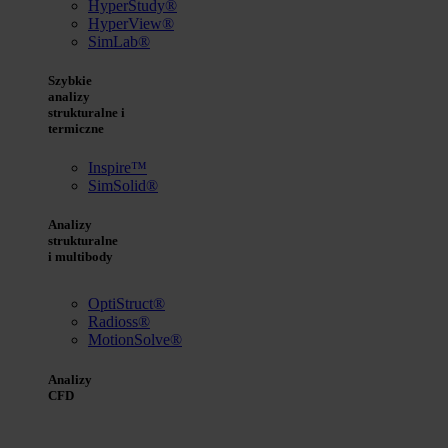
HyperStudy®
HyperView®
SimLab®
Szybkie
analizy
strukturalne i
termiczne
Inspire™
SimSolid®
Analizy
strukturalne
i multibody
OptiStruct®
Radioss®
MotionSolve®
Analizy
CFD