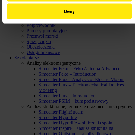
Maszyny przemysłowe
Motoryzacja
Deny
Opieka zdrowotna
Pogoda i klimat
Półprzewodniki
Procesy produkcyjne
Przemysł morski
Sprzęt ciężki
Ubezpieczenia
Usługi finansowe
Szkolenia
Analizy elektromagentyczne
Simcenter Feko – Feko Antenna Advanced
Simcenter Feko – Introduction
Simcenter Flux – Analysis of Electric Motors
Simcenter Flux – Electromechanical Devices
Modeling
Simcenter Flux – Introduction
Simcenter PSIM – kurs podstawowy
Analizy strukturalne, termiczne oraz mechanika płynów
Simcenter FlightStream
Simcenter Hyperlife
Simcenter Hyperlife – obliczenia spoin
Simcenter Inspire – analiza strukturalna
Simcenter Optistruct – analiza liniowa