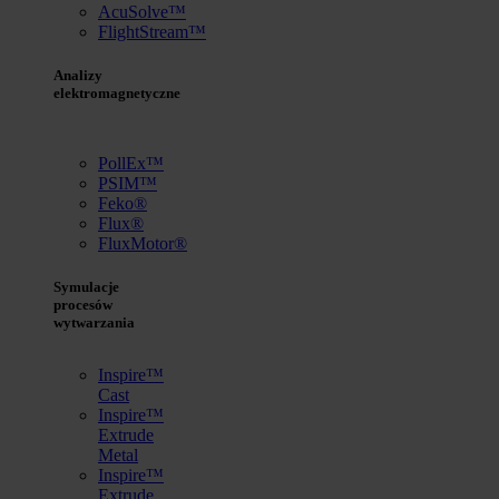
AcuSolve™
FlightStream™
Analizy
elektromagnetyczne
PollEx™
PSIM™
Feko®
Flux®
FluxMotor®
Symulacje
procesów
wytwarzania
Inspire™
Cast
Inspire™
Extrude
Metal
Inspire™
Extrude