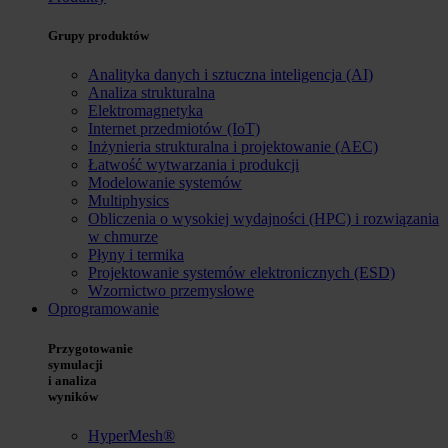
Grupy produktów
Analityka danych i sztuczna inteligencja (AI)
Analiza strukturalna
Elektromagnetyka
Internet przedmiotów (IoT)
Inżynieria strukturalna i projektowanie (AEC)
Łatwość wytwarzania i produkcji
Modelowanie systemów
Multiphysics
Obliczenia o wysokiej wydajności (HPC) i rozwiązania
w chmurze
Płyny i termika
Projektowanie systemów elektronicznych (ESD)
Wzornictwo przemysłowe
Oprogramowanie
Przygotowanie
symulacji
i analiza
wyników
HyperMesh®