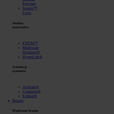
Polymer
Inspire™
Form
Analiza
materiałów
EDEM™
Multiscale
Designer®
HyperLife®
Symulacje
systemów
Activate®
Compose®
Embed®
Branże
Wspierane branże