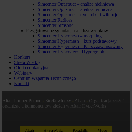
Simcenter Optistruct – analiza nieliniowa
Simcenter Optistruct – analiza termiczna
Simcenter Optistruct – dynamika i wibracje
Simcenter Radioss
Simcenter Simsolid
Przygotowanie symulacji i analiza wyników
Simcenter Hypermesh – morphing
Simcenter Hypermesh – kurs podstawowy
Simcenter Hypermesh – Kurs zaawansowany
Simcenter Hyperview i Hypergraph
Konkurs
Strefa Wiedzy
Oferta edukacyjna
Webinary
Centrum Wsparcia Technicznego
Kontakt
Altair Partner Poland
-
Strefa wiedzy
-
Altair
-
Organizacja złożeń:
organizacja komponentów złożeń w Altair HyperWorks
Altair
HyperWorks
Poradniki
Video