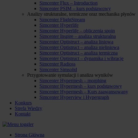
Simcenter Flux – Introduction
Simcenter PSIM – kurs podstawowy
Analizy strukturalne, termiczne oraz mechanika płynów
Simcenter FlightStream
Simcenter Hyperlife
Simcenter Hyperlife – obliczenia spoin
Simcenter Inspire – analiza strukturalna
Simcenter Optistruct – analiza liniowa
Simcenter Optistruct – analiza nieliniowa
Simcenter Optistruct – analiza termiczna
Simcenter Optistruct – dynamika i wibracje
Simcenter Radioss
Simcenter Simsolid
Przygotowanie symulacji i analiza wyników
Simcenter Hypermesh – morphing
Simcenter Hypermesh – kurs podstawowy
Simcenter Hypermesh – Kurs zaawansowany
Simcenter Hyperview i Hypergraph
Konkurs
Strefa Wiedzy
Kontakt
Strona Główna