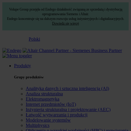
Volupe Group przejęła od Endego działalność związaną ze sprzedażą i dystrybucją
oprogramowania Siemens i Altair.
Endego koncentruje się na dalszym rozwoju usług inżynieryjnych i digitalizacyjnych.
Dowiedz się więcej
Polski
Produkty
Grupy produktów
Analityka danych i sztuczna inteligencja (AI)
Analiza strukturalna
Elektromagnetyka
Internet przedmiotów (IoT)
Inżynieria strukturalna i projektowanie (AEC)
Łatwość wytwarzania i produkcji
Modelowanie systemów
Multiphysics
Obliczenia o wysokiej wydajności (HPC) i rozwiązania