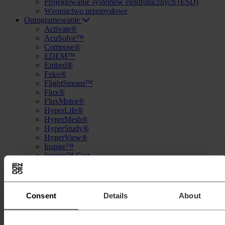
Projektowanie systemów elektronicznych (ESD)
Wzornictwo przemysłowe
Oprogramowanie
Activate®
AcuSolve™
Compose®
EDEM™
Embed®
Feko®
FlightStream™
Flux®
FluxMotor®
HyperLife®
HyperMesh®
HyperStudy®
HyperView®
Inspire™
Inspire™ Cast
Inspire™ Extrude Metal
Inspire™ Extrude Polymer
Inspire™ Form
MotionSolve®
Consent
Details
About
Multiscale Designer®
OptiStruct®
PollEx™