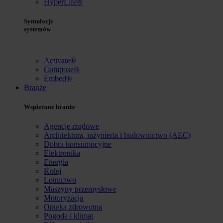
HyperLife®
Symulacje
systemów
Activate®
Compose®
Embed®
Branże
Wspierane branże
Agencje rządowe
Architektura, inżynieria i budownictwo (AEC)
Dobra konsumpcyjne
Elektronika
Energia
Kolej
Lotnictwo
Maszyny przemysłowe
Motoryzacja
Opieka zdrowotna
Pogoda i klimat