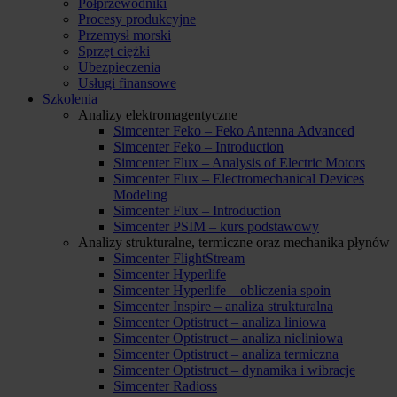
Półprzewodniki
Procesy produkcyjne
Przemysł morski
Sprzęt ciężki
Ubezpieczenia
Usługi finansowe
Szkolenia
Analizy elektromagentyczne
Simcenter Feko – Feko Antenna Advanced
Simcenter Feko – Introduction
Simcenter Flux – Analysis of Electric Motors
Simcenter Flux – Electromechanical Devices
Modeling
Simcenter Flux – Introduction
Simcenter PSIM – kurs podstawowy
Analizy strukturalne, termiczne oraz mechanika płynów
Simcenter FlightStream
Simcenter Hyperlife
Simcenter Hyperlife – obliczenia spoin
Simcenter Inspire – analiza strukturalna
Simcenter Optistruct – analiza liniowa
Simcenter Optistruct – analiza nieliniowa
Simcenter Optistruct – analiza termiczna
Simcenter Optistruct – dynamika i wibracje
Simcenter Radioss