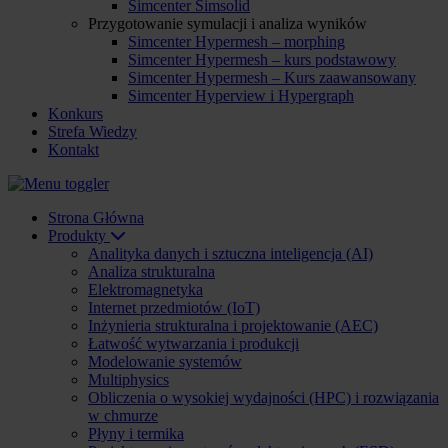
Simcenter Simsolid
Przygotowanie symulacji i analiza wyników
Simcenter Hypermesh – morphing
Simcenter Hypermesh – kurs podstawowy
Simcenter Hypermesh – Kurs zaawansowany
Simcenter Hyperview i Hypergraph
Konkurs
Strefa Wiedzy
Kontakt
Strona Główna
Produkty
Analityka danych i sztuczna inteligencja (AI)
Analiza strukturalna
Elektromagnetyka
Internet przedmiotów (IoT)
Inżynieria strukturalna i projektowanie (AEC)
Łatwość wytwarzania i produkcji
Modelowanie systemów
Multiphysics
Obliczenia o wysokiej wydajności (HPC) i rozwiązania
w chmurze
Płyny i termika