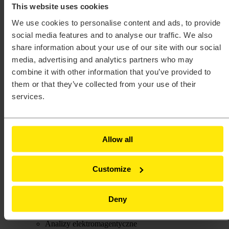
PSIM™
This website uses cookies
Radioss®
SimLab®
We use cookies to personalise content and ads, to provide
SimSolid®
social media features and to analyse our traffic. We also
Unlimited™
share information about your use of our site with our social
Branże
Agencje rządowe
media, advertising and analytics partners who may
Architektura, inżynieria i budownictwo (AEC)
combine it with other information that you’ve provided to
Dobra konsumpcyjne
them or that they’ve collected from your use of their
Elektronika
Energia
services.
Kolej
Lotnictwo
Maszyny przemysłowe
Motoryzacja
Allow all
Opieka zdrowotna
Pogoda i klimat
Półprzewodniki
Procesy produkcyjne
Customize
Przemysł morski
Sprzęt ciężki
Ubezpieczenia
Deny
Usługi finansowe
Szkolenia
Analizy elektromagentyczne