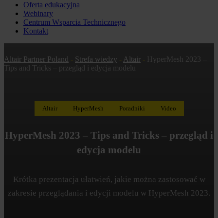
Oferta edukacyjna
Webinary
Centrum Wsparcia Technicznego
Kontakt
Altair Partner Poland
-
Strefa wiedzy
-
Altair
-
HyperMesh 2023 –
Tips and Tricks – przegląd i edycja modelu
Altair
HyperMesh
Poradniki
Video
HyperMesh 2023 – Tips and Tricks – przegląd i
edycja modelu
Krótka prezentacja ułatwień, jakie można zastosować w
zakresie przeglądania i edycji modelu w HyperMesh 2023.