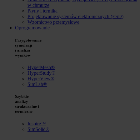
w chmurze
Płyny i termika
Projektowanie systemów elektronicznych (ESD)
Wzornictwo przemysłowe
Oprogramowanie
Przygotowanie
symulacji
i analiza
wyników
HyperMesh®
HyperStudy®
HyperView®
SimLab®
Szybkie
analizy
strukturalne i
termiczne
Inspire™
SimSolid®