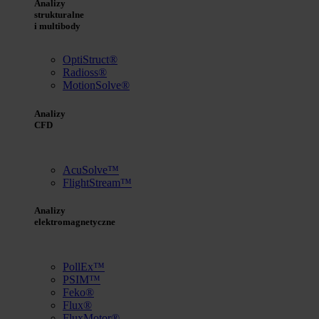
Analizy
strukturalne
i multibody
OptiStruct®
Radioss®
MotionSolve®
Analizy
CFD
AcuSolve™
FlightStream™
Analizy
elektromagnetyczne
PollEx™
PSIM™
Feko®
Flux®
FluxMotor®