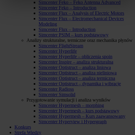
Simcenter Feko – Feko Antenna Advanced
Simcenter Feko – Introduction
Simcenter Flux – Analysis of Electric Motors
Simcenter Flux – Electromechanical Devices
Modeling
Simcenter Flux – Introduction
Simcenter PSIM – kurs podstawowy
Analizy strukturalne, termiczne oraz mechanika płynów
Simcenter FlightStream
Simcenter Hyperlife
Simcenter Hyperlife – obliczenia spoin
Simcenter Inspire – analiza strukturalna
Simcenter Optistruct – analiza liniowa
Simcenter Optistruct – analiza nieliniowa
Simcenter Optistruct – analiza termiczna
Simcenter Optistruct – dynamika i wibracje
Simcenter Radioss
Simcenter Simsolid
Przygotowanie symulacji i analiza wyników
Simcenter Hypermesh – morphing
Simcenter Hypermesh – kurs podstawowy
Simcenter Hypermesh – Kurs zaawansowany
Simcenter Hyperview i Hypergraph
Konkurs
Strefa Wiedzy