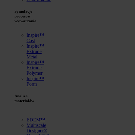
Symulacje
procesów
wytwarzania
Inspire™
Cast
Inspire™
Extrude
Metal
Inspire™
Extrude
Polymer
Inspire™
Form
Analiza
materiałów
EDEM™
Multiscale
Designer®