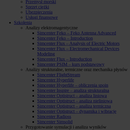
Przemysł morski
Sprzęt ciężki
Ubezpieczenia
Usługi finansowe
Szkolenia
Analizy elektromagentyczne
Simcenter Feko – Feko Antenna Advanced
Simcenter Feko – Introduction
Simcenter Flux – Analysis of Electric Motors
Simcenter Flux – Electromechanical Devices
Modeling
Simcenter Flux – Introduction
Simcenter PSIM – kurs podstawowy
Analizy strukturalne, termiczne oraz mechanika płynów
Simcenter FlightStream
Simcenter Hyperlife
Simcenter Hyperlife – obliczenia spoin
Simcenter Inspire – analiza strukturalna
Simcenter Optistruct – analiza liniowa
Simcenter Optistruct – analiza nieliniowa
Simcenter Optistruct – analiza termiczna
Simcenter Optistruct – dynamika i wibracje
Simcenter Radioss
Simcenter Simsolid
Przygotowanie symulacji i analiza wyników