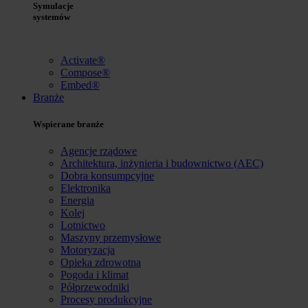
Symulacje
systemów
Activate®
Compose®
Embed®
Branże
Wspierane branże
Agencje rządowe
Architektura, inżynieria i budownictwo (AEC)
Dobra konsumpcyjne
Elektronika
Energia
Kolej
Lotnictwo
Maszyny przemysłowe
Motoryzacja
Opieka zdrowotna
Pogoda i klimat
Półprzewodniki
Procesy produkcyjne