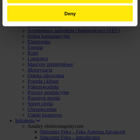
SimLab®
SimSolid®
Deny
Unlimited™
Branże
Agencje rządowe
Architektura, inżynieria i budownictwo (AEC)
Dobra konsumpcyjne
Elektronika
Energia
Kolej
Lotnictwo
Maszyny przemysłowe
Motoryzacja
Opieka zdrowotna
Pogoda i klimat
Półprzewodniki
Procesy produkcyjne
Przemysł morski
Sprzęt ciężki
Ubezpieczenia
Usługi finansowe
Szkolenia
Analizy elektromagentyczne
Simcenter Feko – Feko Antenna Advanced
Simcenter Feko – Introduction