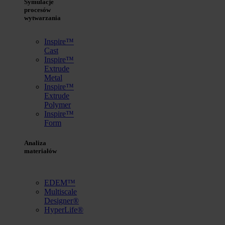
Symulacje
procesów
wytwarzania
Inspire™
Cast
Inspire™
Extrude
Metal
Inspire™
Extrude
Polymer
Inspire™
Form
Analiza
materiałów
EDEM™
Multiscale
Designer®
HyperLife®