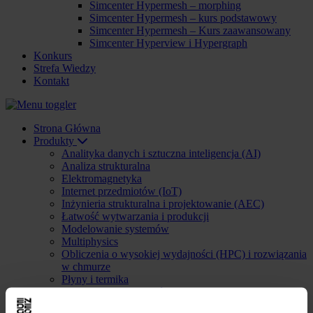
Simcenter Hypermesh – morphing
Simcenter Hypermesh – kurs podstawowy
Simcenter Hypermesh – Kurs zaawansowany
Simcenter Hyperview i Hypergraph
Konkurs
Strefa Wiedzy
Kontakt
Strona Główna
Produkty
Analityka danych i sztuczna inteligencja (AI)
Analiza strukturalna
Elektromagnetyka
Internet przedmiotów (IoT)
Inżynieria strukturalna i projektowanie (AEC)
Łatwość wytwarzania i produkcji
Modelowanie systemów
Multiphysics
Obliczenia o wysokiej wydajności (HPC) i rozwiązania
w chmurze
Płyny i termika
Projektowanie systemów elektronicznych (ESD)
Wzornictwo przemysłowe