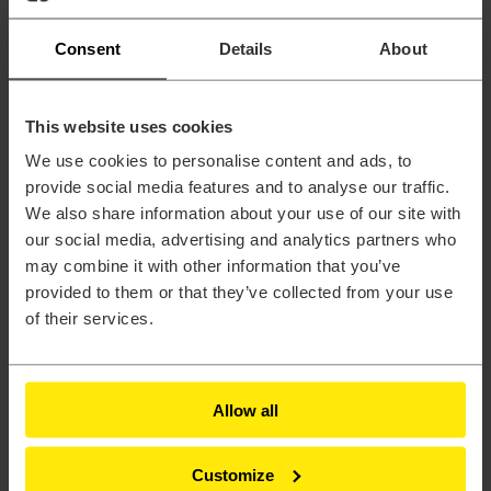
Oprogramowanie
Activate®
AcuSolve™
Consent
Details
About
Compose®
EDEM™
Embed®
Feko®
This website uses cookies
FlightStream™
We use cookies to personalise content and ads, to
Flux®
FluxMotor®
provide social media features and to analyse our traffic.
HyperLife®
We also share information about your use of our site with
HyperMesh®
our social media, advertising and analytics partners who
HyperStudy®
HyperView®
may combine it with other information that you’ve
Inspire™
provided to them or that they’ve collected from your use
Inspire™ Cast
of their services.
Inspire™ Extrude Metal
Inspire™ Extrude Polymer
Inspire™ Form
MotionSolve®
Multiscale Designer®
Allow all
OptiStruct®
PollEx™
PSIM™
Customize
Radioss®