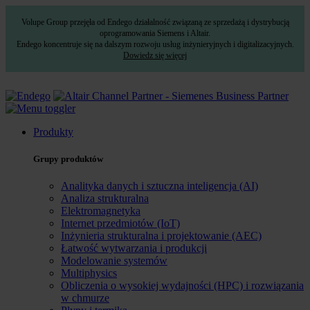
Volupe Group przejęła od Endego działalność związaną ze sprzedażą i dystrybucją
oprogramowania Siemens i Altair.
Endego koncentruje się na dalszym rozwoju usług inżynieryjnych i digitalizacyjnych.
Dowiedz się więcej
Produkty
Grupy produktów
Analityka danych i sztuczna inteligencja (AI)
Analiza strukturalna
Elektromagnetyka
Internet przedmiotów (IoT)
Inżynieria strukturalna i projektowanie (AEC)
Łatwość wytwarzania i produkcji
Modelowanie systemów
Multiphysics
Obliczenia o wysokiej wydajności (HPC) i rozwiązania
w chmurze