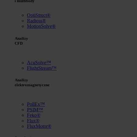
i multibody
OptiStruct®
Radioss®
MotionSolve®
Analizy
CFD
AcuSolve™
FlightStream™
Analizy
elektromagnetyczne
PollEx™
PSIM™
Feko®
Flux®
FluxMotor®