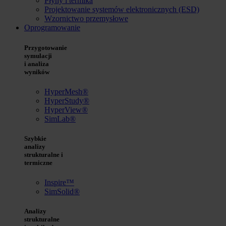
Płyny i termika
Projektowanie systemów elektronicznych (ESD)
Wzornictwo przemysłowe
Oprogramowanie
Przygotowanie
symulacji
i analiza
wyników
HyperMesh®
HyperStudy®
HyperView®
SimLab®
Szybkie
analizy
strukturalne i
termiczne
Inspire™
SimSolid®
Analizy
strukturalne