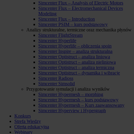
Simcenter Flux – Analysis of Electric Motors
Simcenter Flux – Electromechanical Devices
Modeling
Simcenter Flux – Introduction
Simcenter PSIM – kurs podstawowy
Analizy strukturalne, termiczne oraz mechanika płynów
Simcenter FlightStream
Simcenter Hyperlife
Simcenter Hyperlife – obliczenia spoin
Simcenter Inspire – analiza strukturalna
Simcenter Optistruct – analiza liniowa
Simcenter Optistruct – analiza nieliniowa
Simcenter Optistruct – analiza termiczna
Simcenter Optistruct – dynamika i wibracje
Simcenter Radioss
Simcenter Simsolid
Przygotowanie symulacji i analiza wyników
Simcenter Hypermesh – morphing
Simcenter Hypermesh – kurs podstawowy
Simcenter Hypermesh – Kurs zaawansowany
Simcenter Hyperview i Hypergraph
Konkurs
Strefa Wiedzy
Oferta edukacyjna
Webinary