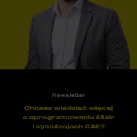
Newsletter
Chcesz wiedzieć więcej
o oprogramowaniu Altair
i symulacjach CAE?