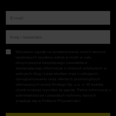
Wyrażam zgodę na przetwarzanie moich danych
osobowych (podany adres e-mail) w celu
otrzymywania bezpłatnego newslettera
zawierającego informacje o nowych artykułach w
sekcjach blog i case studies oraz o usługach,
oprogramowaniu oraz ofertach promocyjnych
oferowanych przez Endego Sp. z o. o. W każdej
chwili możesz wycofać tę zgodę. Pełne informacje o
administratorze i zasadach ochrony danych
znajdują się w Polityce Prywatności.