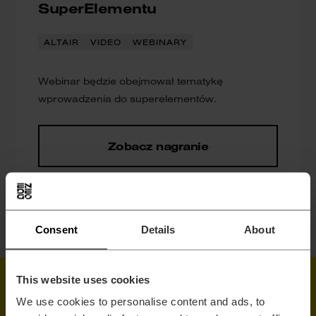
SuperElementu
ALTAIR
VIDEO
WEBINARY
Webinar będzie obejmował tematykę
wprowadzenia do superelementów.
Zobacz nagranie
Consent
Details
About
This website uses cookies
We use cookies to personalise content and ads, to
Chcesz ruszyć do przodu?