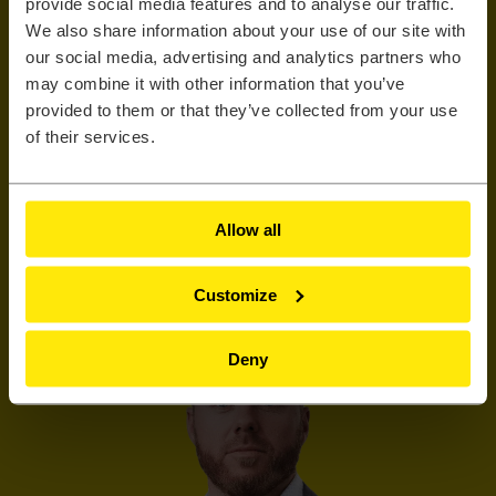
provide social media features and to analyse our traffic.
Jesteś we właściwym
We also share information about your use of our site with
our social media, advertising and analytics partners who
miejscu.
may combine it with other information that you’ve
provided to them or that they’ve collected from your use
Już teraz możesz w łatwy sposób
of their services.
skontaktować się z nami i umówić bezpłatną
konsultację dotyczącą Twoich potrzeb.
Allow all
Umów darmową konsultację
Customize
Deny