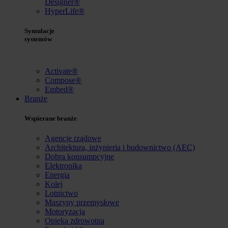
Designer®
HyperLife®
Symulacje
systemów
Activate®
Compose®
Embed®
Branże
Wspierane branże
Agencje rządowe
Architektura, inżynieria i budownictwo (AEC)
Dobra konsumpcyjne
Elektronika
Energia
Kolej
Lotnictwo
Maszyny przemysłowe
Motoryzacja
Opieka zdrowotna