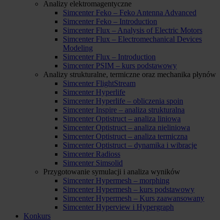
Analizy elektromagentyczne
Simcenter Feko – Feko Antenna Advanced
Simcenter Feko – Introduction
Simcenter Flux – Analysis of Electric Motors
Simcenter Flux – Electromechanical Devices
Modeling
Simcenter Flux – Introduction
Simcenter PSIM – kurs podstawowy
Analizy strukturalne, termiczne oraz mechanika płynów
Simcenter FlightStream
Simcenter Hyperlife
Simcenter Hyperlife – obliczenia spoin
Simcenter Inspire – analiza strukturalna
Simcenter Optistruct – analiza liniowa
Simcenter Optistruct – analiza nieliniowa
Simcenter Optistruct – analiza termiczna
Simcenter Optistruct – dynamika i wibracje
Simcenter Radioss
Simcenter Simsolid
Przygotowanie symulacji i analiza wyników
Simcenter Hypermesh – morphing
Simcenter Hypermesh – kurs podstawowy
Simcenter Hypermesh – Kurs zaawansowany
Simcenter Hyperview i Hypergraph
Konkurs