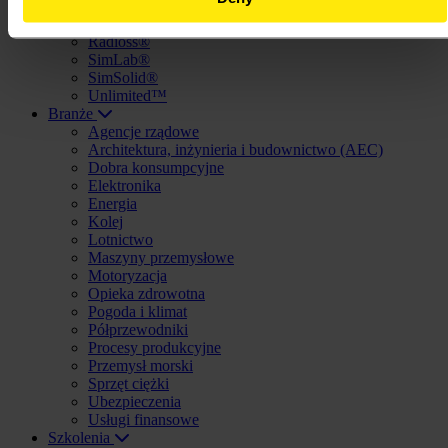
PollEx™
PSIM™
Radioss®
SimLab®
SimSolid®
Unlimited™
Branże
Agencje rządowe
Architektura, inżynieria i budownictwo (AEC)
Dobra konsumpcyjne
Elektronika
Energia
Kolej
Lotnictwo
Maszyny przemysłowe
Motoryzacja
Opieka zdrowotna
Pogoda i klimat
Półprzewodniki
Procesy produkcyjne
Przemysł morski
Sprzęt ciężki
Ubezpieczenia
Usługi finansowe
Szkolenia