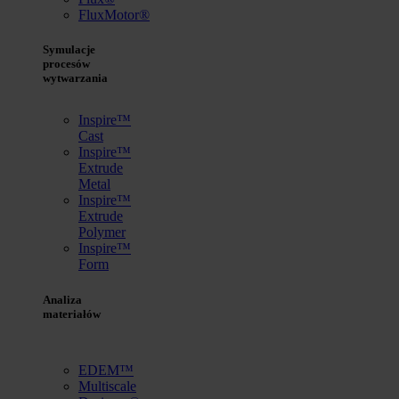
FluxMotor®
Symulacje
procesów
wytwarzania
Inspire™
Cast
Inspire™
Extrude
Metal
Inspire™
Extrude
Polymer
Inspire™
Form
Analiza
materiałów
EDEM™
Multiscale