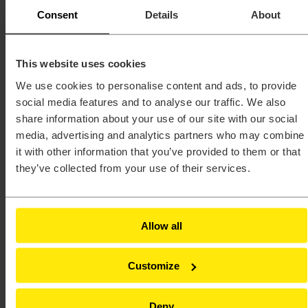
Płyny i termika
Consent
Details
About
Projektowanie systemów elektronicznych (ESD)
Wzornictwo przemysłowe
Oprogramowanie
Activate®
This website uses cookies
AcuSolve™
Compose®
We use cookies to personalise content and ads, to provide
EDEM™
social media features and to analyse our traffic. We also
Embed®
Feko®
share information about your use of our site with our social
FlightStream™
media, advertising and analytics partners who may combine
Flux®
it with other information that you’ve provided to them or that
FluxMotor®
HyperLife®
they’ve collected from your use of their services.
HyperMesh®
HyperStudy®
HyperView®
Inspire™
Allow all
Inspire™ Cast
Inspire™ Extrude Metal
Inspire™ Extrude Polymer
Inspire™ Form
Customize
MotionSolve®
Multiscale Designer®
OptiStruct®
Deny