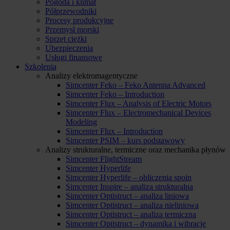
Pogoda i klimat
Półprzewodniki
Procesy produkcyjne
Przemysł morski
Sprzęt ciężki
Ubezpieczenia
Usługi finansowe
Szkolenia
Analizy elektromagentyczne
Simcenter Feko – Feko Antenna Advanced
Simcenter Feko – Introduction
Simcenter Flux – Analysis of Electric Motors
Simcenter Flux – Electromechanical Devices
Modeling
Simcenter Flux – Introduction
Simcenter PSIM – kurs podstawowy
Analizy strukturalne, termiczne oraz mechanika płynów
Simcenter FlightStream
Simcenter Hyperlife
Simcenter Hyperlife – obliczenia spoin
Simcenter Inspire – analiza strukturalna
Simcenter Optistruct – analiza liniowa
Simcenter Optistruct – analiza nieliniowa
Simcenter Optistruct – analiza termiczna
Simcenter Optistruct – dynamika i wibracje