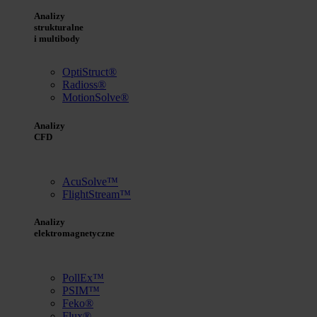
Analizy
strukturalne
i multibody
OptiStruct®
Radioss®
MotionSolve®
Analizy
CFD
AcuSolve™
FlightStream™
Analizy
elektromagnetyczne
PollEx™
PSIM™
Feko®
Flux®