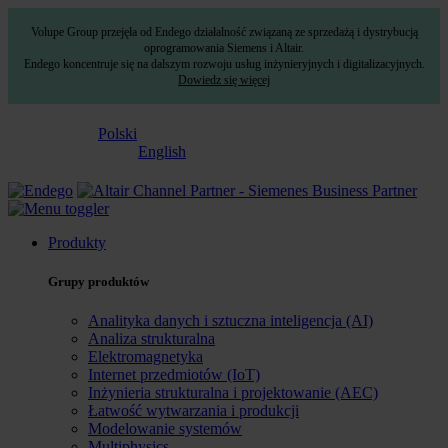
Volupe Group przejęła od Endego działalność związaną ze sprzedażą i dystrybucją
oprogramowania Siemens i Altair.
Endego koncentruje się na dalszym rozwoju usług inżynieryjnych i digitalizacyjnych.
Dowiedz się więcej
Polski
English
Produkty
Grupy produktów
Analityka danych i sztuczna inteligencja (AI)
Analiza strukturalna
Elektromagnetyka
Internet przedmiotów (IoT)
Inżynieria strukturalna i projektowanie (AEC)
Łatwość wytwarzania i produkcji
Modelowanie systemów
Multiphysics