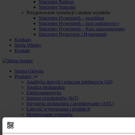
Simcenter Radioss
Simcenter Simsolid
Przygotowanie symulacji i analiza wyników
Simcenter Hypermesh – morphing
Simcenter Hypermesh – kurs podstawowy
Simcenter Hypermesh – Kurs zaawansowany
Simcenter Hyperview i Hypergraph
Konkurs
Strefa Wiedzy
Kontakt
Strona Główna
Produkty
Analityka danych i sztuczna inteligencja (AI)
Analiza strukturalna
Elektromagnetyka
Internet przedmiotów (IoT)
Inżynieria strukturalna i projektowanie (AEC)
Łatwość wytwarzania i produkcji
Modelowanie systemów
Multiphysics
Obliczenia o wysokiej wydajności (HPC) i rozwiązania
w chmurze