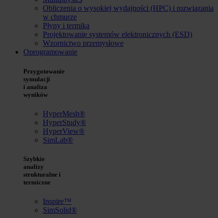
Obliczenia o wysokiej wydajności (HPC) i rozwiązania
w chmurze
Płyny i termika
Projektowanie systemów elektronicznych (ESD)
Wzornictwo przemysłowe
Oprogramowanie
Przygotowanie
symulacji
i analiza
wyników
HyperMesh®
HyperStudy®
HyperView®
SimLab®
Szybkie
analizy
strukturalne i
termiczne
Inspire™
SimSolid®